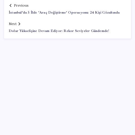
Previous
İstanbul’da 5 İlde ‘Araç Değiştirme’ Operasyonu: 24 Kişi Gözaltında
Next
Dolar Yükselişine Devam Ediyor: Rekor Seviyeler Gündemde!
SON YAZILAR
YENİ Partili Gezmiş’ten iktidara fındık eleştirisi:
‘İktidar yöneticileri gece kurtla sürüye saldırıp,
gündüz çobanla ağlıyor’
Electronic Arts Satıldı