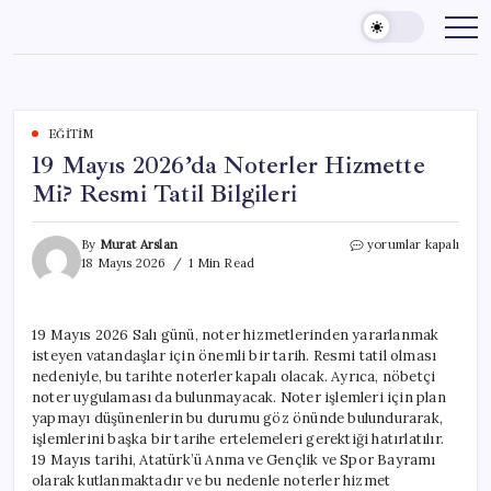
Skip
to
content
EĞITIM
19 Mayıs 2026’da Noterler Hizmette
Mi? Resmi Tatil Bilgileri
19
By
Murat Arslan
yorumlar kapalı
Mayıs
18 Mayıs 2026
1 Min Read
2026’da
Noterler
Hizmette
19 Mayıs 2026 Salı günü, noter hizmetlerinden yararlanmak
Mi?
isteyen vatandaşlar için önemli bir tarih. Resmi tatil olması
Resmi
Tatil
nedeniyle, bu tarihte noterler kapalı olacak. Ayrıca, nöbetçi
Bilgileri
noter uygulaması da bulunmayacak. Noter işlemleri için plan
için
yapmayı düşünenlerin bu durumu göz önünde bulundurarak,
işlemlerini başka bir tarihe ertelemeleri gerektiği hatırlatılır.
19 Mayıs tarihi, Atatürk’ü Anma ve Gençlik ve Spor Bayramı
olarak kutlanmaktadır ve bu nedenle noterler hizmet