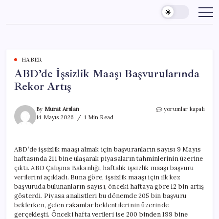
Skip
to
content
HABER
ABD’de İşsizlik Maaşı Başvurularında
Rekor Artış
ABD’de
By
Murat Arslan
yorumlar kapalı
İşsizlik
14 Mayıs 2026
1 Min Read
Maaşı
Başvurularında
Rekor
ABD’de işsizlik maaşı almak için başvuranların sayısı 9 Mayıs
Artış
haftasında 211 bine ulaşarak piyasaların tahminlerinin üzerine
için
çıktı. ABD Çalışma Bakanlığı, haftalık işsizlik maaşı başvuru
verilerini açıkladı. Buna göre, işsizlik maaşı için ilk kez
başvuruda bulunanların sayısı, önceki haftaya göre 12 bin artış
gösterdi. Piyasa analistleri bu dönemde 205 bin başvuru
beklerken, gelen rakamlar beklentilerinin üzerinde
gerçekleşti. Önceki hafta verileri ise 200 binden 199 bine