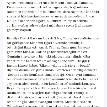
Ayrıca, Venezuela lideri Nicolás Maduro’nun yakalanması,
Küba’nın en önemli petrol kaynağıyla olan bağlantısını
tamamen kopardı. Tüm bu olumsuzluklara rağmen, Küba halkı
sosyalist hükümetine destek vermeye devam ediyor. Ancak
NBC’nin haberlerine göre, bu durum Trump’ın sabrını
zorlamaya başladı ve askeri müdahale seçeneği gündeme
gelmeye başladı.
Brezilya Devlet Başkanı Lula da Silva, Trump’ın kendisine özel
bir görüşmede Küba’nın işgali niyetinde olmadığını
belirttiğini ifade etti. Ancak Trump, Cuma günü bir uçak
gemisinin Küba açıklarına gönderilebileceğini ima etti.
Geminin kıyıya yakın bir noktada durması halinde Küba
yönetiminin hemen teslim olacağını öne sürdü. Dışişleri
Bakanı Marco Rubio, “Ülkenin ekonomik sistemi bozuk”
diyerek durumu eleştirdi. Rubio, Fox News’e verdiği demeçte,
“Sorun sadece komünist olmaları değil. Onlar aynı zamanda
beceriksiz komünistler ve bir komünistten daha kötü olan tek
şey kesinlikle beceriksiz bir komünisttir” şeklinde konuştu.
Beyaz Saray yetkilileri, Küba’yı kötü yönetilen bir ülke olarak
tanımlarken, bir Dışişleri Bakanlığı sözcüsü, Trump’ın
diplomatik bir çözümü tercih ettiğini ancak ulusal güvenlik
tehdidine göz yummayacağını belirtti. Enstitü direktörü
Sebastian Arcos ise doğrudan asker çıkarmak yerine uzaktan