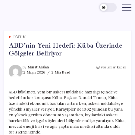
Skip
to
content
EĞITIM
ABD’nin Yeni Hedefi: Küba Üzerinde
Gölgeler Beliriyor
ABD’nin
By
Murat Arslan
yorumlar kapalı
Yeni
12 Mayıs 2026
2 Min Read
Hedefi:
Küba
Üzerinde
ABD hükümeti, yeni bir askeri müdahale hazırlığı içinde ve
Gölgeler
hedefi bu kez komşusu Küba. Başkan Donald Trump, Küba
Beliriyor
için
üzerindeki ekonomik baskıları artırırken, askeri müdahaleye
yönelik sinyaller veriyor. Karayipler’de 1962 yılından bu yana
en yüksek gerilim dönemini yaşanırken, kıyılardaki askeri
hareketlilik ve işgal söylemleri bölgede endişe yaratıyor. Küba,
mevcut enerji krizi ve ağır yaptırımların etkisi altında ciddi
bir sıkıntı içinde.