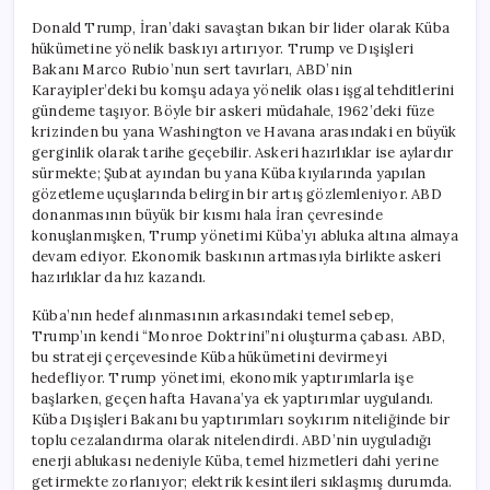
Donald Trump, İran’daki savaştan bıkan bir lider olarak Küba
hükümetine yönelik baskıyı artırıyor. Trump ve Dışişleri
Bakanı Marco Rubio’nun sert tavırları, ABD’nin
Karayipler’deki bu komşu adaya yönelik olası işgal tehditlerini
gündeme taşıyor. Böyle bir askeri müdahale, 1962’deki füze
krizinden bu yana Washington ve Havana arasındaki en büyük
gerginlik olarak tarihe geçebilir. Askeri hazırlıklar ise aylardır
sürmekte; Şubat ayından bu yana Küba kıyılarında yapılan
gözetleme uçuşlarında belirgin bir artış gözlemleniyor. ABD
donanmasının büyük bir kısmı hala İran çevresinde
konuşlanmışken, Trump yönetimi Küba’yı abluka altına almaya
devam ediyor. Ekonomik baskının artmasıyla birlikte askeri
hazırlıklar da hız kazandı.
Küba’nın hedef alınmasının arkasındaki temel sebep,
Trump’ın kendi “Monroe Doktrini”ni oluşturma çabası. ABD,
bu strateji çerçevesinde Küba hükümetini devirmeyi
hedefliyor. Trump yönetimi, ekonomik yaptırımlarla işe
başlarken, geçen hafta Havana’ya ek yaptırımlar uygulandı.
Küba Dışişleri Bakanı bu yaptırımları soykırım niteliğinde bir
toplu cezalandırma olarak nitelendirdi. ABD’nin uyguladığı
enerji ablukası nedeniyle Küba, temel hizmetleri dahi yerine
getirmekte zorlanıyor; elektrik kesintileri sıklaşmış durumda.