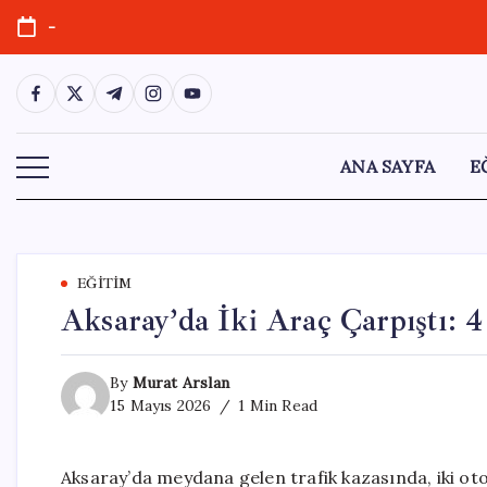
Skip
-
to
content
https://www.facebook.com/
https://twitter.com/
https://t.me/
https://www.instagram.com/
https://youtube.com/
ANA SAYFA
E
EĞITIM
Aksaray’da İki Araç Çarpıştı: 4
By
Murat Arslan
15 Mayıs 2026
1 Min Read
Aksaray’da meydana gelen trafik kazasında, iki otom