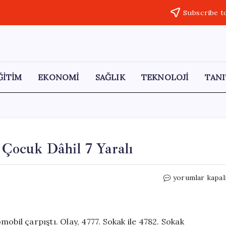
Subscribe t
ĞİTİM
EKONOMİ
SAĞLIK
TEKNOLOJİ
TANI
 Çocuk Dâhil 7 Yaralı
Aksaray’da
yorumlar kapal
İki
Araç
Çarpıştı:
4
obil çarpıştı. Olay, 4777. Sokak ile 4782. Sokak