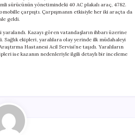
Çocuk
simli sürücünün yönetimindeki 40 AC plakalı araç, 4782.
Dâhil
tomobille çarpıştı. Çarpışmanın etkisiyle her iki araçta da
7
le geldi.
Yaralı
için
i yaralandı. Kazayı gören vatandaşların ihbarı üzerine
di. Sağlık ekipleri, yaralılara olay yerinde ilk müdahaleyi
raştırma Hastanesi Acil Servisi’ne taşıdı. Yaralıların
ipleri ise kazanın nedenleriyle ilgili detaylı bir inceleme