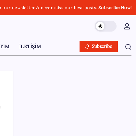
o our newsletter & never miss our best posts.
Subscribe Now!
TIM
İLETİŞİM
Subscribe
ı
SON YAZILAR
YENİ Partili Gezmiş’ten iktidara fındık
eleştirisi: ‘İktidar yöneticileri gece kurtla