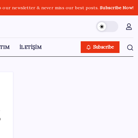
o our newsletter & never miss our best posts.
Subscribe Now!
TIM
İLETİŞİM
Subscribe
SON YAZILAR
ı
Pezeşkiyan: Teslim olmaya zorlanırsak
savaşırız, boyun eğmeyiz