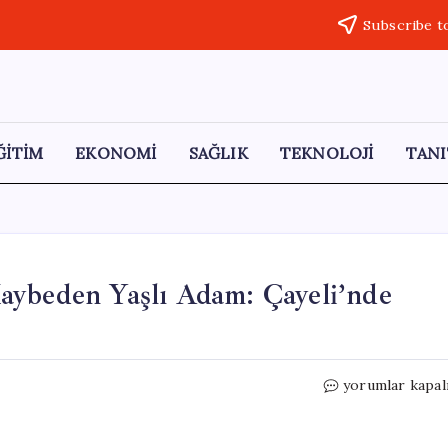
Subscribe t
ĞİTİM
EKONOMİ
SAĞLIK
TEKNOLOJİ
TANI
aybeden Yaşlı Adam: Çayeli’nde
Arı
yorumlar kapal
Sokması
Sonucu
Hayatını