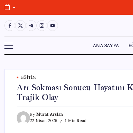
Skip
-
to
content
https://www.facebook.com/
https://twitter.com/
https://t.me/
https://www.instagram.com/
https://youtube.com/
ANA SAYFA
E
EĞITIM
Arı Sokması Sonucu Hayatını K
Trajik Olay
By
Murat Arslan
22 Nisan 2026
1 Min Read