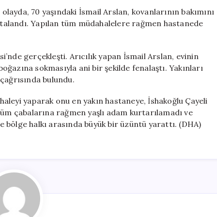
Kaybeden
r olayda, 70 yaşındaki İsmail Arslan, kovanlarının bakımını
Yaşlı
stalandı. Yapılan tüm müdahalelere rağmen hastanede
Adam:
Çayeli’nde
Trajik
’nde gerçekleşti. Arıcılık yapan İsmail Arslan, evinin
Olay
 boğazına sokmasıyla ani bir şekilde fenalaştı. Yakınları
için
 çağrısında bulundu.
dahaleyi yaparak onu en yakın hastaneye, İshakoğlu Çayeli
 tüm çabalarına rağmen yaşlı adam kurtarılamadı ve
 ve bölge halkı arasında büyük bir üzüntü yarattı. (DHA)