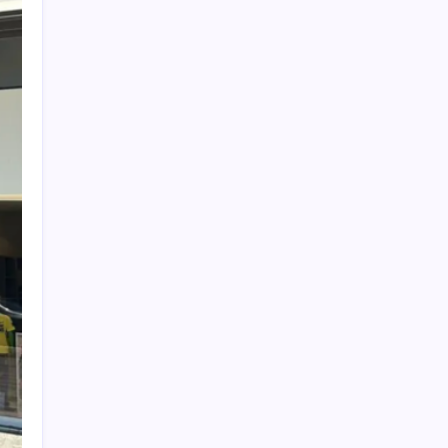
sürüye saldırıp, gündüz çobanla ağlıyor’
Electronic Arts Satıldı
Deutsche Bank’tan altın tahmini: Yıl sonu
4.700 dolar
Belçika geçen ay LNG ithalatında Rusya’ya
bağımlı kaldı
Trump, yüksek kar elde eden petrol
şirketlerine tepki gösterdi
Pompada tabelalar değişiyor: 6 liralık fark
için son saatler
‘Franco’yu örnek verdi, ‘öldüğü gece rejim
değişti’ dedi: Ertuğrul Özkök hakkında
soruşturma başlatıldı!
‘Ateş topu’ şöleni yaşanacak: Perseid
meteor yağmuru için tarih belli oldu
‘Tuzla, Şile ve Çekmeköy belediyeleri
AKP’ye geçecek’ iddiası: Erdoğan’ın bugün 3