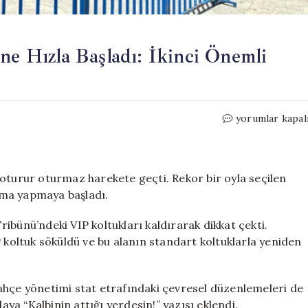
ne Hızla Başladı: İkinci Önemli
Aziz
yorumlar kapal
Yıldırım,
Başkanlık
Görevine
Hızla
 oturur oturmaz harekete geçti. Rekor bir oyla seçilen
Başladı:
ışma yapmaya başladı.
İkinci
Önemli
ibünü’ndeki VIP koltukları kaldırarak dikkat çekti.
Adımını
P koltuk söküldü ve bu alanın standart koltuklarla yeniden
Attı
için
ahçe yönetimi stat etrafındaki çevresel düzenlemeleri de
a “Kalbinin attığı yerdesin!” yazısı eklendi.