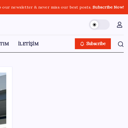
o our newsletter & never miss our best posts.
Subscribe Now!
TIM
İLETİŞİM
Subscribe
SON YAZILAR
YENİ Partili Gezmiş’ten iktidara fındık
eleştirisi: ‘İktidar yöneticileri gece kurtla