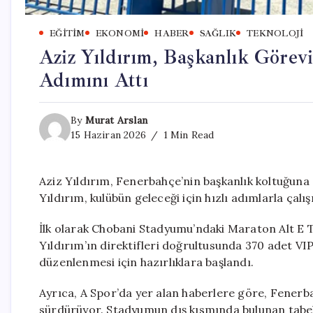
EĞITIM
EKONOMI
HABER
SAĞLIK
TEKNOLOJI
Aziz Yıldırım, Başkanlık Görevi
Adımını Attı
By
Murat Arslan
15 Haziran 2026
1 Min Read
Aziz Yıldırım, Fenerbahçe’nin başkanlık koltuğuna
Yıldırım, kulübün geleceği için hızlı adımlarla çal
İlk olarak Chobani Stadyumu’ndaki Maraton Alt E Tr
Yıldırım’ın direktifleri doğrultusunda 370 adet VI
düzenlenmesi için hazırlıklara başlandı.
Ayrıca, A Spor’da yer alan haberlere göre, Fenerb
sürdürüyor. Stadyumun dış kısmında bulunan tabelay