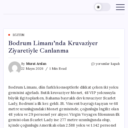
Skip
to
content
EĞITIM
Bodrum Limanı’nda Kruvaziyer
Ziyaretiyle Canlanma
Bodrum
By
Murat Arslan
yorumlar kapalı
Limanı’nda
22 Mayıs 2026
1 Min Read
Kruvaziyer
Ziyaretiyle
Canlanma
Bodrum Limanı, dün farklı konseptlerle dikkat çeken iki yolcu
için
gemisini ağırladı. Butik kruvaziyer Monet, 48 VIP yolcusuyla
büyük ilgi toplarken, Bahama bayraklı dev kruvaziyer Scarlet
Lady, Bodrum’a ilk kez geldi. St. Vincent bayrağı taşıyan ve 68
metre uzunluğundaki Monet gemisinde, çoğunluğu İngiliz olan
48 yolcu ve 29 personel yer alıyor. Virgin Voyages filosunun ilk
gemisi olan Scarlet Lady ise 277 metre uzunluğunda olup,
içinde çoğunluğu Amerikalı olan 2.588 yolcu ve 1.142 personel