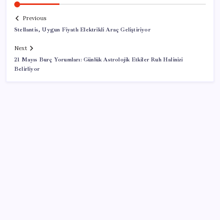
Previous
Stellantis, Uygun Fiyatlı Elektrikli Araç Geliştiriyor
Next
21 Mayıs Burç Yorumları: Günlük Astrolojik Etkiler Ruh Halinizi
Belirliyor
SON YAZILAR
Pezeşkiyan: Teslim olmaya zorlanırsak savaşırız,
boyun eğmeyiz