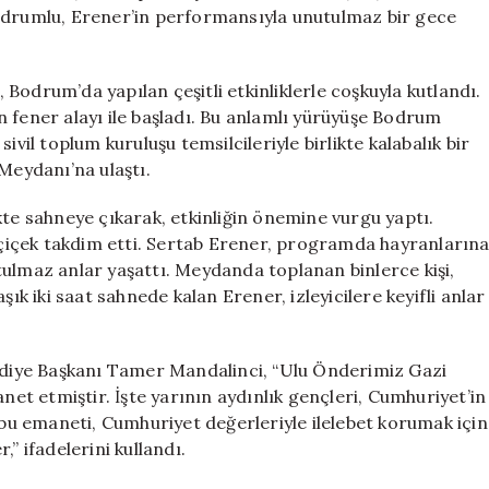
Erener
Bodrumlu, Erener’in performansıyla unutulmaz bir gece
Rüzgarı
Esti
için
Bodrum’da yapılan çeşitli etkinliklerle coşkuyla kutlandı.
 fener alayı ile başladı. Bu anlamlı yürüyüşe Bodrum
ivil toplum kuruluşu temsilcileriyle birlikte kalabalık bir
Meydanı’na ulaştı.
kte sahneye çıkarak, etkinliğin önemine vurgu yaptı.
içek takdim etti. Sertab Erener, programda hayranların
tulmaz anlar yaşattı. Meydanda toplanan binlerce kişi,
şık iki saat sahnede kalan Erener, izleyicilere keyifli anlar
diye Başkanı Tamer Mandalinci, “Ulu Önderimiz Gazi
t etmiştir. İşte yarının aydınlık gençleri, Cumhuriyet’in
ı bu emaneti, Cumhuriyet değerleriyle ilelebet korumak için
 ifadelerini kullandı.