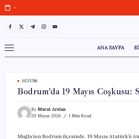
Skip
-
to
content
https://www.facebook.com/
https://twitter.com/
https://t.me/
https://www.instagram.com/
https://youtube.com/
ANA SAYFA
E
EĞITIM
Bodrum’da 19 Mayıs Coşkusu: S
By
Murat Arslan
20 Mayıs 2026
1 Min Read
Muğla’nın Bodrum ilçesinde, 19 Mayıs Atatürk’ü An