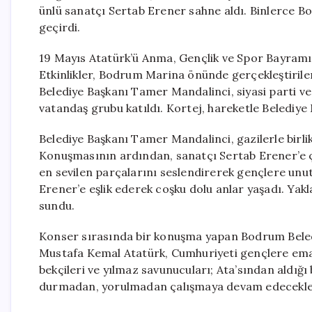
ünlü sanatçı Sertab Erener sahne aldı. Binlerce 
geçirdi.
19 Mayıs Atatürk’ü Anma, Gençlik ve Spor Bayramı, 
Etkinlikler, Bodrum Marina önünde gerçekleştirilen
Belediye Başkanı Tamer Mandalinci, siyasi parti ve s
vatandaş grubu katıldı. Kortej, hareketle Belediye 
Belediye Başkanı Tamer Mandalinci, gazilerle birli
Konuşmasının ardından, sanatçı Sertab Erener’e ç
en sevilen parçalarını seslendirerek gençlere unu
Erener’e eşlik ederek coşku dolu anlar yaşadı. Yakla
sundu.
Konser sırasında bir konuşma yapan Bodrum Bele
Mustafa Kemal Atatürk, Cumhuriyeti gençlere emane
bekçileri ve yılmaz savunucuları; Ata’sından aldığ
durmadan, yorulmadan çalışmaya devam edecekler,”