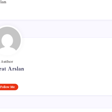
slan
Author
at Arslan
Follow Me