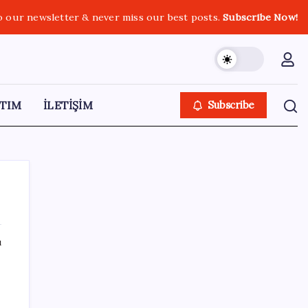
o our newsletter & never miss our best posts.
Subscribe Now!
TIM
İLETİŞİM
Subscribe
ı
SON YAZILAR
YENİ Partili Gezmiş’ten iktidara fındık
eleştirisi: ‘İktidar yöneticileri gece kurtla