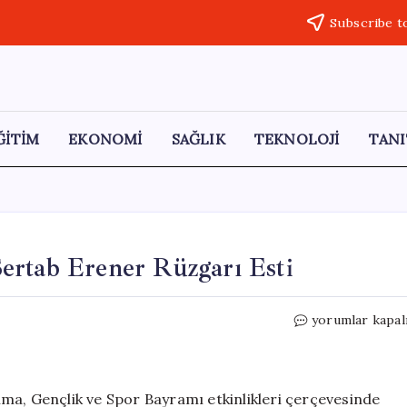
Subscribe t
ĞİTİM
EKONOMİ
SAĞLIK
TEKNOLOJİ
TANI
ertab Erener Rüzgarı Esti
Bodrum’da
yorumlar kapal
19
Mayıs
Coşkusu:
Sertab
ma, Gençlik ve Spor Bayramı etkinlikleri çerçevesinde