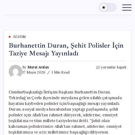
Skip
to
content
EĞITIM
Burhanettin Duran, Şehit Polisler İçin
Taziye Mesajı Yayınladı
Burhanettin
By
Murat Arslan
yorumlar kapalı
Duran,
17 Mayıs 2026
1 Min Read
Şehit
Polisler
İçin
Cumhurbaşkanlığı İletişim Başkanı Burhanettin Duran,
Taziye
Tekirdağ’ın Çorlu ilçesinde meydana gelen silahlı çatışmada
Mesajı
Yayınladı
hayatını kaybeden polisler için başsağlığı mesajı yayımladı.
için
Duran, sosyal medya hesabından yaptığı paylaşımda, şehit
polisler için Allah’tan rahmet dileyerek, ailelerine, emniyet
teşkilatına ve tüm millete taziyelerini iletti. “Şehit olan
kahraman polislerimize Allah’tan rahmet, ailelerine, emniyet
teşkilatımıza ve aziz milletimize başsağlığı diliyorum.