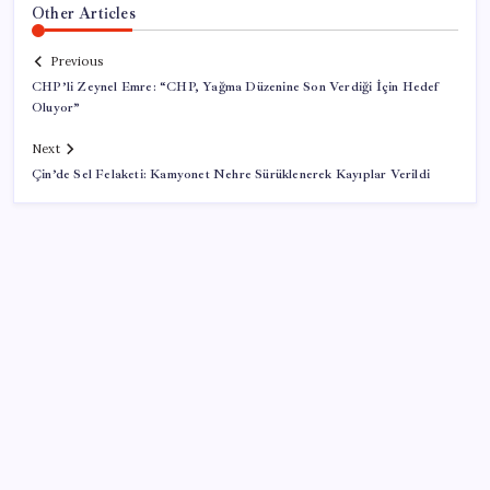
Other Articles
Previous
CHP’li Zeynel Emre: “CHP, Yağma Düzenine Son Verdiği İçin Hedef
Oluyor”
Next
Çin’de Sel Felaketi: Kamyonet Nehre Sürüklenerek Kayıplar Verildi
SON YAZILAR
Pezeşkiyan: Teslim olmaya zorlanırsak savaşırız,