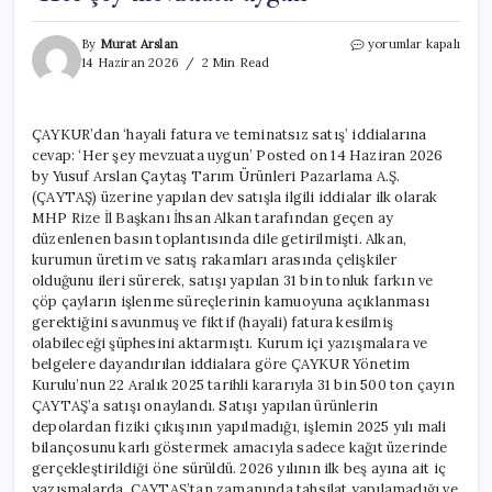
ÇAYKUR’dan
By
Murat Arslan
yorumlar kapalı
‘hayali
14 Haziran 2026
2 Min Read
fatura
ve
teminatsız
ÇAYKUR’dan ‘hayali fatura ve teminatsız satış’ iddialarına
satış’
cevap: ‘Her şey mevzuata uygun’ Posted on 14 Haziran 2026
iddialarına
cevap:
by Yusuf Arslan Çaytaş Tarım Ürünleri Pazarlama A.Ş.
‘Her
(ÇAYTAŞ) üzerine yapılan dev satışla ilgili iddialar ilk olarak
şey
MHP Rize İl Başkanı İhsan Alkan tarafından geçen ay
mevzuata
düzenlenen basın toplantısında dile getirilmişti. Alkan,
uygun’
kurumun üretim ve satış rakamları arasında çelişkiler
için
olduğunu ileri sürerek, satışı yapılan 31 bin tonluk farkın ve
çöp çayların işlenme süreçlerinin kamuoyuna açıklanması
gerektiğini savunmuş ve fiktif (hayali) fatura kesilmiş
olabileceği şüphesini aktarmıştı. Kurum içi yazışmalara ve
belgelere dayandırılan iddialara göre ÇAYKUR Yönetim
Kurulu’nun 22 Aralık 2025 tarihli kararıyla 31 bin 500 ton çayın
ÇAYTAŞ’a satışı onaylandı. Satışı yapılan ürünlerin
depolardan fiziki çıkışının yapılmadığı, işlemin 2025 yılı mali
bilançosunu karlı göstermek amacıyla sadece kağıt üzerinde
gerçekleştirildiği öne sürüldü. 2026 yılının ilk beş ayına ait iç
yazışmalarda, ÇAYTAŞ’tan zamanında tahsilat yapılamadığı ve