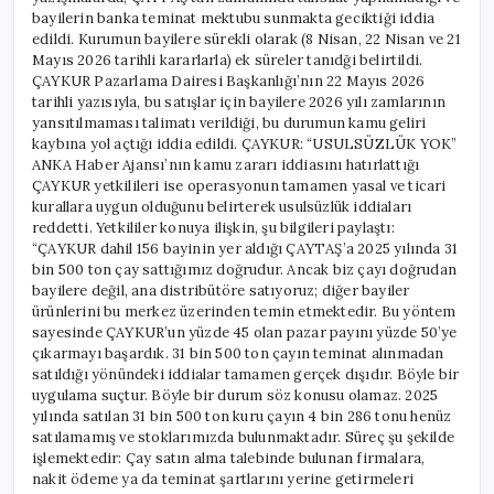
bayilerin banka teminat mektubu sunmakta geciktiği iddia
edildi. Kurumun bayilere sürekli olarak (8 Nisan, 22 Nisan ve 21
Mayıs 2026 tarihli kararlarla) ek süreler tanıdği belirtildi.
ÇAYKUR Pazarlama Dairesi Başkanlığı’nın 22 Mayıs 2026
tarihli yazısıyla, bu satışlar için bayilere 2026 yılı zamlarının
yansıtılmaması talimatı verildiği, bu durumun kamu geliri
kaybına yol açtığı iddia edildi. ÇAYKUR: “USULSÜZLÜK YOK”
ANKA Haber Ajansı’nın kamu zararı iddiasını hatırlattığı
ÇAYKUR yetkilileri ise operasyonun tamamen yasal ve ticari
kurallara uygun olduğunu belirterek usulsüzlük iddiaları
reddetti. Yetkililer konuya ilişkin, şu bilgileri paylaştı:
“ÇAYKUR dahil 156 bayinin yer aldığı ÇAYTAŞ’a 2025 yılında 31
bin 500 ton çay sattığımız doğrudur. Ancak biz çayı doğrudan
bayilere değil, ana distribütöre satıyoruz; diğer bayiler
ürünlerini bu merkez üzerinden temin etmektedir. Bu yöntem
sayesinde ÇAYKUR’un yüzde 45 olan pazar payını yüzde 50’ye
çıkarmayı başardık. 31 bin 500 ton çayın teminat alınmadan
satıldığı yönündeki iddialar tamamen gerçek dışıdır. Böyle bir
uygulama suçtur. Böyle bir durum söz konusu olamaz. 2025
yılında satılan 31 bin 500 ton kuru çayın 4 bin 286 tonu henüz
satılamamış ve stoklarımızda bulunmaktadır. Süreç şu şekilde
işlemektedir: Çay satın alma talebinde bulunan firmalara,
nakit ödeme ya da teminat şartlarını yerine getirmeleri