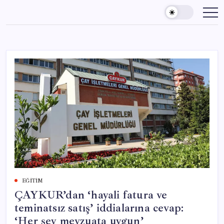
Skip
to
content
EĞITIM
ÇAYKUR’dan ‘hayali fatura ve
teminatsız satış’ iddialarına cevap:
‘Her şey mevzuata uygun’