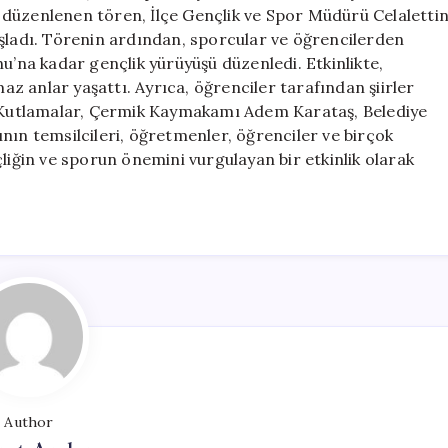
Kutlandı
 düzenlenen tören, İlçe Gençlik ve Spor Müdürü Celaletti
için
aşladı. Törenin ardından, sporcular ve öğrencilerden
u’na kadar gençlik yürüyüşü düzenledi. Etkinlikte,
maz anlar yaşattı. Ayrıca, öğrenciler tarafından şiirler
i. Kutlamalar, Çermik Kaymakamı Adem Karataş, Belediye
n temsilcileri, öğretmenler, öğrenciler ve birçok
liğin ve sporun önemini vurgulayan bir etkinlik olarak
Author