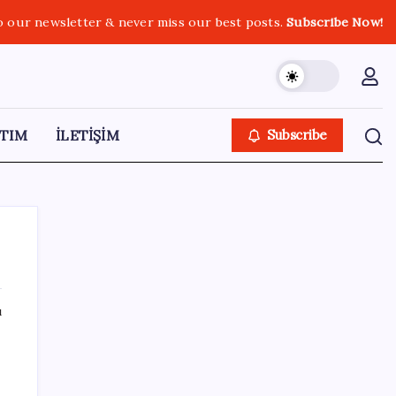
o our newsletter & never miss our best posts.
Subscribe Now!
TIM
İLETİŞİM
Subscribe
ı
SON YAZILAR
YENİ Partili Gezmiş’ten iktidara fındık
eleştirisi: ‘İktidar yöneticileri gece kurtla