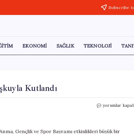
Subscribe t
ĞİTİM
EKONOMİ
SAĞLIK
TEKNOLOJİ
TANI
şkuyla Kutlandı
Çermik’te
yorumlar kapal
19
Mayıs
Bayramı
Coşkuyla
 Anma, Gençlik ve Spor Bayramı etkinlikleri büyük bir