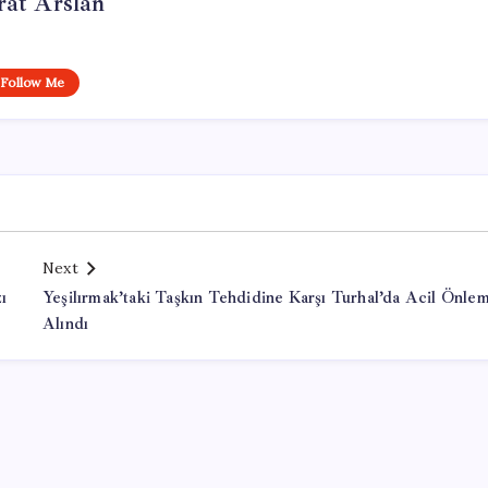
at Arslan
Follow Me
Next
ı
Yeşilırmak’taki Taşkın Tehdidine Karşı Turhal’da Acil Önlem
Alındı