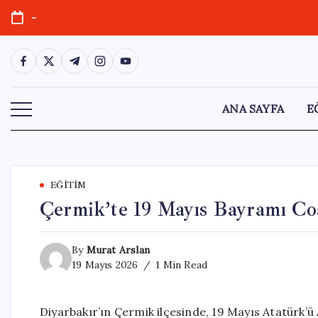
Skip
-
to
content
https://www.facebook.com/
https://twitter.com/
https://t.me/
https://www.instagram.com/
https://youtube.com/
ANA SAYFA
E
EĞITIM
Çermik’te 19 Mayıs Bayramı Co
By
Murat Arslan
19 Mayıs 2026
1 Min Read
Diyarbakır’ın Çermik ilçesinde, 19 Mayıs Atatürk’ü