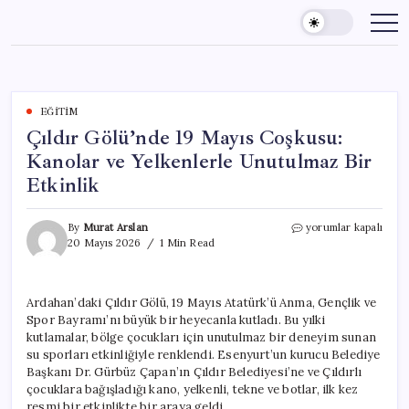
Skip
to
content
EĞITIM
Çıldır Gölü’nde 19 Mayıs Coşkusu:
Kanolar ve Yelkenlerle Unutulmaz Bir
Etkinlik
Çıldır
By
Murat Arslan
yorumlar kapalı
Gölü’nde
20 Mayıs 2026
1 Min Read
19
Mayıs
Coşkusu:
Ardahan’daki Çıldır Gölü, 19 Mayıs Atatürk’ü Anma, Gençlik ve
Kanolar
Spor Bayramı’nı büyük bir heyecanla kutladı. Bu yılki
ve
Yelkenlerle
kutlamalar, bölge çocukları için unutulmaz bir deneyim sunan
Unutulmaz
su sporları etkinliğiyle renklendi. Esenyurt’un kurucu Belediye
Bir
Başkanı Dr. Gürbüz Çapan’ın Çıldır Belediyesi’ne ve Çıldırlı
Etkinlik
çocuklara bağışladığı kano, yelkenli, tekne ve botlar, ilk kez
için
resmi bir etkinlikte bir araya geldi.