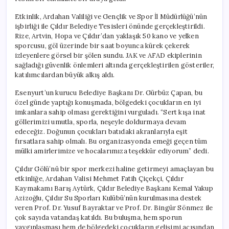
Etkinlik, Ardahan Valiliği ve Gençlik ve Spor İl Müdürlüğü’nün
işbirliği ile Çıldır Belediye Tesisleri önünde gerçekleştirildi.
Rize, Artvin, Hopa ve Çıldır’dan yaklaşık 50 kano ve yelken
sporcusu, göl üzerinde bir saat boyunca kürek çekerek
izleyenlere görsel bir şölen sundu. JAK ve AFAD ekiplerinin
sağladığı güvenlik önlemleri altında gerçekleştirilen gösteriler,
katılımcılardan büyük alkış aldı.
Esenyurt’un kurucu Belediye Başkanı Dr. Gürbüz Çapan, bu
özel günde yaptığı konuşmada, bölgedeki çocukların en iyi
imkanlara sahip olması gerektiğini vurguladı. “Sert kışa inat
göllerimizi umutla, sporla, neşeyle doldurmaya devam
edeceğiz. Doğunun çocukları batıdaki akranlarıyla eşit
fırsatlara sahip olmalı. Bu organizasyonda emeği geçen tüm
mülki amirlerimize ve hocalarımıza teşekkür ediyorum” dedi.
Çıldır Gölü’nü bir spor merkezi haline getirmeyi amaçlayan bu
etkinliğe, Ardahan Valisi Mehmet Fatih Çiçekçi, Çıldır
Kaymakamı Barış Aytürk, Çıldır Belediye Başkanı Kemal Yakup
Azizoğlu, Çıldır Su Sporları Kulübü’nün kurulmasına destek
veren Prof. Dr. Yusuf Bayraktar ve Prof. Dr. Bingür Sönmez ile
çok sayıda vatandaş katıldı. Bu buluşma, hem sporun
yaygınlaşması hem de bölgedeki çocukların gelişimi açısından