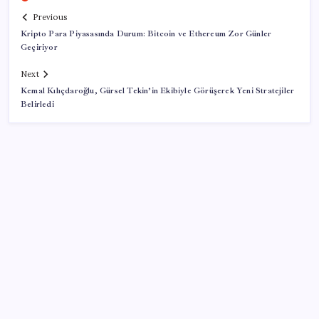
Previous
Kripto Para Piyasasında Durum: Bitcoin ve Ethereum Zor Günler
Geçiriyor
Next
Kemal Kılıçdaroğlu, Gürsel Tekin’in Ekibiyle Görüşerek Yeni Stratejiler
Belirledi
SON YAZILAR
UBS Baş Yatırım Sorumlusu’ndan altın tahmini:
Fiyatlardaki düşüşler alım fırsatı yaratıyor