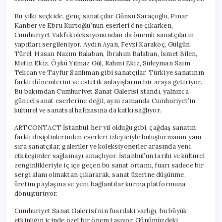
Bu yılki seçkide, genç sanatçılar Günsu Saraçoğlu, Pınar
Kanber ve Ebru Kurtoğlu’nun eserleri öne çıkarken,
Cumhuriyet Vakfı koleksiyonundan da önemli sanatçıların
yapıtları sergileniyor. Aydın Ayan, Fevzi Karakoç, Gülgün
Türel, Hasan Nazım Balaban, İbrahim Balaban, İsmet Bilen,
Metin Ekiz, Öykü Yılmaz Gül, Rahmi Ekiz, Süleyman Saim
Tekcan ve Tayfur Sanlıman gibi sanatçılar, Türkiye sanatının
farklı dönemlerini ve estetik anlayışlarını bir araya getiriyor.
Bu bakımdan Cumhuriyet Sanat Galerisi standı, yalnızca
güncel sanat eserlerine değil, aynı zamanda Cumhuriyet’in
kültürel ve sanatsal hafızasına da katkı sağlıyor.
ARTCONTACT İstanbul, her yıl olduğu gibi, çağdaş sanatın
farklı disiplinlerinden eserleri izleyiciyle buluşturmanın yanı
sıra sanatçılar, galeriler ve koleksiyonerler arasında yeni
etkileşimler sağlamayı amaçlıyor. İstanbul’un tarihi ve kültürel
zenginlikleriyle iç içe geçen bu sanat ortamı, fuarı sadece bir
sergi alanı olmaktan çıkararak, sanat üzerine düşünme,
üretim paylaşma ve yeni bağlantılar kurma platformuna
dönüştürüyor.
Cumhuriyet Sanat Galerisi’nin fuardaki varlığı, bu büyük
etkinliğin içinde özel bir önem taşıyor. Günümüzdeki