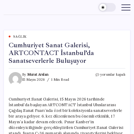
Skip
to
content
SAĞLIK
Cumhuriyet Sanat Galerisi,
ARTCONTACT İstanbul’da
Sanatseverlerle Buluşuyor
Cumhuriyet
By
Murat Arslan
yorumlar kapalı
Sanat
15 Mayıs 2026
1 Min Read
Galerisi,
ARTCONTACT
İstanbul’da
Cumhuriyet Sanat Galerisi, 15 Mayıs 2026 tarihinde
Sanatseverlerle
İstanbul’da başlayan ARTCONTACT İstanbul Uluslararası
Buluşuyor
için
Çağdaş Sanat Fuarı’nda özel bir koleksiyonla sanatseverlerle
bir araya geliyor. 6. kez düzenlenen bu önemli etkinlik, 17
Mayıs’a kadar devam edecek. Pınar Kanber’in
düzenleyiciliğinde gerçekleştirilen Cumhuriyet Sanat Galerisi
standı, fuarın C-36 numaralı alanında ziyaretçilerini bekliyor.