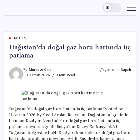
Skip
to
content
EĞITIM
Dağıstan’da doğal gaz boru hattında üç
patlama
Dağıstan’da
By
Murat Arslan
yorumlar kapalı
doğal
11 Haziran 2026
1 Min Read
gaz
boru
hattında
üç
patlama
için
Dağıstan’da doğal gaz boru hattında üç patlama Posted on 11
Haziran 2026 by Yusuf Arslan Rusya’nın Dağıstan bölgesinde
bulunan Kızılyurt kentinde bir doğal gaz boru hattında üç
patlama meydana geldi. Rusya’nın Kuzey Kafkasya’daki
Dağıstan bölgesine bağlı Kızılyurt kentinde bir doğal gaz boru
hattında üç patlama meydana geldi. Rus devlet haber ajansı