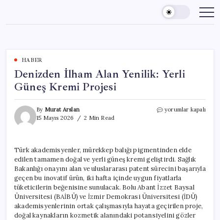
Skip
to
content
HABER
Denizden İlham Alan Yenilik: Yerli
Güneş Kremi Projesi
Denizden
By
Murat Arslan
yorumlar kapalı
İlham
15 Mayıs 2026
2 Min Read
Alan
Yenilik:
Yerli
Türk akademisyenler, mürekkep balığı pigmentinden elde
Güneş
edilen tamamen doğal ve yerli güneş kremi geliştirdi. Sağlık
Kremi
Projesi
Bakanlığı onayını alan ve uluslararası patent sürecini başarıyla
için
geçen bu inovatif ürün, iki hafta içinde uygun fiyatlarla
tüketicilerin beğenisine sunulacak. Bolu Abant İzzet Baysal
Üniversitesi (BAİBÜ) ve İzmir Demokrasi Üniversitesi (İDÜ)
akademisyenlerinin ortak çalışmasıyla hayata geçirilen proje,
doğal kaynakların kozmetik alanındaki potansiyelini gözler