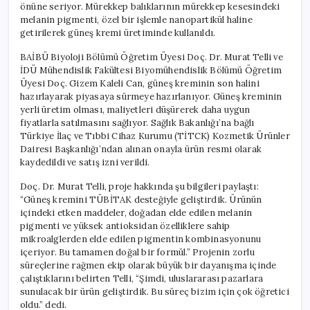
önüne seriyor. Mürekkep balıklarının mürekkep kesesindeki
melanin pigmenti, özel bir işlemle nanopartikül haline
getirilerek güneş kremi üretiminde kullanıldı.
BAİBÜ Biyoloji Bölümü Öğretim Üyesi Doç. Dr. Murat Telli ve
İDÜ Mühendislik Fakültesi Biyomühendislik Bölümü Öğretim
Üyesi Doç. Gizem Kaleli Can, güneş kreminin son halini
hazırlayarak piyasaya sürmeye hazırlanıyor. Güneş kreminin
yerli üretim olması, maliyetleri düşürerek daha uygun
fiyatlarla satılmasını sağlıyor. Sağlık Bakanlığı’na bağlı
Türkiye İlaç ve Tıbbi Cihaz Kurumu (TİTCK) Kozmetik Ürünler
Dairesi Başkanlığı’ndan alınan onayla ürün resmi olarak
kaydedildi ve satış izni verildi.
Doç. Dr. Murat Telli, proje hakkında şu bilgileri paylaştı:
“Güneş kremini TÜBİTAK desteğiyle geliştirdik. Ürünün
içindeki etken maddeler, doğadan elde edilen melanin
pigmenti ve yüksek antioksidan özelliklere sahip
mikroalglerden elde edilen pigmentin kombinasyonunu
içeriyor. Bu tamamen doğal bir formül.” Projenin zorlu
süreçlerine rağmen ekip olarak büyük bir dayanışma içinde
çalıştıklarını belirten Telli, “Şimdi, uluslararası pazarlara
sunulacak bir ürün geliştirdik. Bu süreç bizim için çok öğretici
oldu.” dedi.