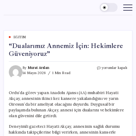
Skip
to
content
EĞITIM
“Dualarımız Annemiz İçin: Hekimlere
Güveniyoruz”
“Dualarımız
By
Murat Arslan
yorumlar kapalı
Annemiz
14 Mayıs 2026
1 Min Read
İçin:
Hekimlere
Güveniyoruz”
Ordu’da görev yapan Anadolu Ajansı (AA) muhabiri Hayati
için
Akçay, annesinin ikinci kez kansere yakalandığını ve yarın
Giresun’da bir ameliyat olacağını duyurdu. Duygusal bir
paylaşımda bulunan Akçay, annesi için dualarını ve hekimlere
olan güvenini dile getirdi.
Deneyimli gazeteci Hayati Akçay, annesinin sağlık durumu
hakkında takipçilerine bilgi verirken, annesinin kanserle