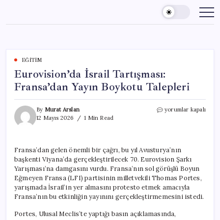
Skip
to
content
EĞITIM
Eurovision’da İsrail Tartışması:
Fransa’dan Yayın Boykotu Talepleri
Eurovision’da
By
Murat Arslan
yorumlar kapalı
İsrail
12 Mayıs 2026
1 Min Read
Tartışması:
Fransa’dan
Yayın
Fransa’dan gelen önemli bir çağrı, bu yıl Avusturya’nın
Boykotu
başkenti Viyana’da gerçekleştirilecek 70. Eurovision Şarkı
Talepleri
için
Yarışması’na damgasını vurdu. Fransa’nın sol görüşlü Boyun
Eğmeyen Fransa (LFI) partisinin milletvekili Thomas Portes,
yarışmada İsrail’in yer almasını protesto etmek amacıyla
Fransa’nın bu etkinliğin yayınını gerçekleştirmemesini istedi.
Portes, Ulusal Meclis’te yaptığı basın açıklamasında,