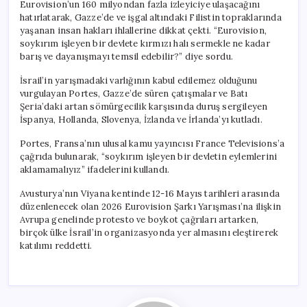
Eurovision’un 160 milyondan fazla izleyiciye ulaşacağını
hatırlatarak, Gazze’de ve işgal altındaki Filistin topraklarında
yaşanan insan hakları ihlallerine dikkat çekti. “Eurovision,
soykırım işleyen bir devlete kırmızı halı sermekle ne kadar
barış ve dayanışmayı temsil edebilir?” diye sordu.
İsrail’in yarışmadaki varlığının kabul edilemez olduğunu
vurgulayan Portes, Gazze’de süren çatışmalar ve Batı
Şeria’daki artan sömürgecilik karşısında duruş sergileyen
İspanya, Hollanda, Slovenya, İzlanda ve İrlanda’yı kutladı.
Portes, Fransa’nın ulusal kamu yayıncısı France Televisions’a
çağrıda bulunarak, “soykırım işleyen bir devletin eylemlerini
aklamamalıyız” ifadelerini kullandı.
Avusturya’nın Viyana kentinde 12-16 Mayıs tarihleri arasında
düzenlenecek olan 2026 Eurovision Şarkı Yarışması’na ilişkin
Avrupa genelinde protesto ve boykot çağrıları artarken,
birçok ülke İsrail’in organizasyonda yer almasını eleştirerek
katılımı reddetti.