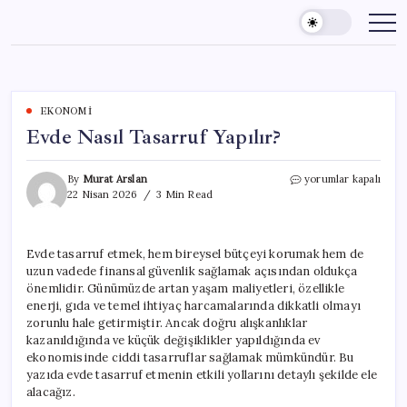
Skip
to
content
EKONOMI
Evde Nasıl Tasarruf Yapılır?
Evde
By
Murat Arslan
yorumlar kapalı
Nasıl
22 Nisan 2026
3 Min Read
Tasarruf
Yapılır?
için
Evde tasarruf etmek, hem bireysel bütçeyi korumak hem de
uzun vadede finansal güvenlik sağlamak açısından oldukça
önemlidir. Günümüzde artan yaşam maliyetleri, özellikle
enerji, gıda ve temel ihtiyaç harcamalarında dikkatli olmayı
zorunlu hale getirmiştir. Ancak doğru alışkanlıklar
kazanıldığında ve küçük değişiklikler yapıldığında ev
ekonomisinde ciddi tasarruflar sağlamak mümkündür. Bu
yazıda evde tasarruf etmenin etkili yollarını detaylı şekilde ele
alacağız.