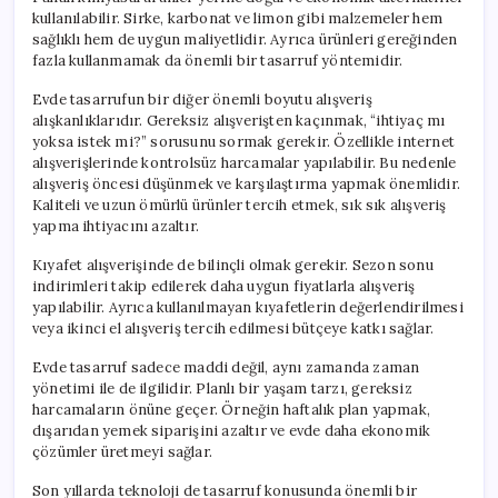
kullanılabilir. Sirke, karbonat ve limon gibi malzemeler hem
sağlıklı hem de uygun maliyetlidir. Ayrıca ürünleri gereğinden
fazla kullanmamak da önemli bir tasarruf yöntemidir.
Evde tasarrufun bir diğer önemli boyutu alışveriş
alışkanlıklarıdır. Gereksiz alışverişten kaçınmak, “ihtiyaç mı
yoksa istek mi?” sorusunu sormak gerekir. Özellikle internet
alışverişlerinde kontrolsüz harcamalar yapılabilir. Bu nedenle
alışveriş öncesi düşünmek ve karşılaştırma yapmak önemlidir.
Kaliteli ve uzun ömürlü ürünler tercih etmek, sık sık alışveriş
yapma ihtiyacını azaltır.
Kıyafet alışverişinde de bilinçli olmak gerekir. Sezon sonu
indirimleri takip edilerek daha uygun fiyatlarla alışveriş
yapılabilir. Ayrıca kullanılmayan kıyafetlerin değerlendirilmesi
veya ikinci el alışveriş tercih edilmesi bütçeye katkı sağlar.
Evde tasarruf sadece maddi değil, aynı zamanda zaman
yönetimi ile de ilgilidir. Planlı bir yaşam tarzı, gereksiz
harcamaların önüne geçer. Örneğin haftalık plan yapmak,
dışarıdan yemek siparişini azaltır ve evde daha ekonomik
çözümler üretmeyi sağlar.
Son yıllarda teknoloji de tasarruf konusunda önemli bir