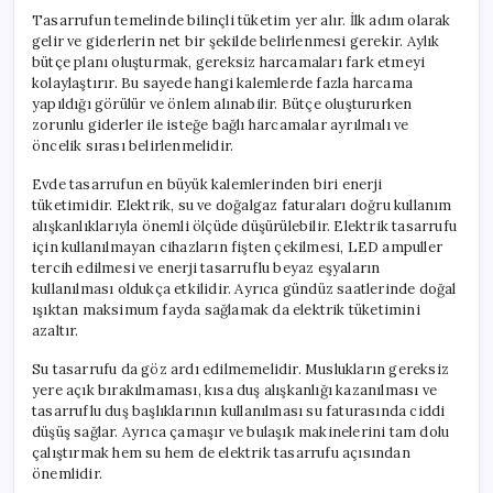
Tasarrufun temelinde bilinçli tüketim yer alır. İlk adım olarak
gelir ve giderlerin net bir şekilde belirlenmesi gerekir. Aylık
bütçe planı oluşturmak, gereksiz harcamaları fark etmeyi
kolaylaştırır. Bu sayede hangi kalemlerde fazla harcama
yapıldığı görülür ve önlem alınabilir. Bütçe oluştururken
zorunlu giderler ile isteğe bağlı harcamalar ayrılmalı ve
öncelik sırası belirlenmelidir.
Evde tasarrufun en büyük kalemlerinden biri enerji
tüketimidir. Elektrik, su ve doğalgaz faturaları doğru kullanım
alışkanlıklarıyla önemli ölçüde düşürülebilir. Elektrik tasarrufu
için kullanılmayan cihazların fişten çekilmesi, LED ampuller
tercih edilmesi ve enerji tasarruflu beyaz eşyaların
kullanılması oldukça etkilidir. Ayrıca gündüz saatlerinde doğal
ışıktan maksimum fayda sağlamak da elektrik tüketimini
azaltır.
Su tasarrufu da göz ardı edilmemelidir. Muslukların gereksiz
yere açık bırakılmaması, kısa duş alışkanlığı kazanılması ve
tasarruflu duş başlıklarının kullanılması su faturasında ciddi
düşüş sağlar. Ayrıca çamaşır ve bulaşık makinelerini tam dolu
çalıştırmak hem su hem de elektrik tasarrufu açısından
önemlidir.