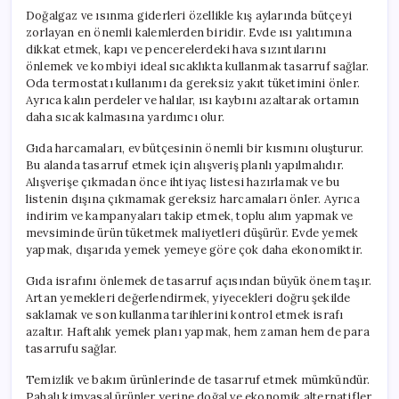
Doğalgaz ve ısınma giderleri özellikle kış aylarında bütçeyi
zorlayan en önemli kalemlerden biridir. Evde ısı yalıtımına
dikkat etmek, kapı ve pencerelerdeki hava sızıntılarını
önlemek ve kombiyi ideal sıcaklıkta kullanmak tasarruf sağlar.
Oda termostatı kullanımı da gereksiz yakıt tüketimini önler.
Ayrıca kalın perdeler ve halılar, ısı kaybını azaltarak ortamın
daha sıcak kalmasına yardımcı olur.
Gıda harcamaları, ev bütçesinin önemli bir kısmını oluşturur.
Bu alanda tasarruf etmek için alışveriş planlı yapılmalıdır.
Alışverişe çıkmadan önce ihtiyaç listesi hazırlamak ve bu
listenin dışına çıkmamak gereksiz harcamaları önler. Ayrıca
indirim ve kampanyaları takip etmek, toplu alım yapmak ve
mevsiminde ürün tüketmek maliyetleri düşürür. Evde yemek
yapmak, dışarıda yemek yemeye göre çok daha ekonomiktir.
Gıda israfını önlemek de tasarruf açısından büyük önem taşır.
Artan yemekleri değerlendirmek, yiyecekleri doğru şekilde
saklamak ve son kullanma tarihlerini kontrol etmek israfı
azaltır. Haftalık yemek planı yapmak, hem zaman hem de para
tasarrufu sağlar.
Temizlik ve bakım ürünlerinde de tasarruf etmek mümkündür.
Pahalı kimyasal ürünler yerine doğal ve ekonomik alternatifler