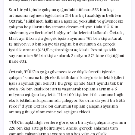
Son bir yıl içinde çalışma çağındaki nüfusun 553 bin kişi
artmasına rağmen işgücünün 214 bin kişi azaldığını belirten
Öztrak, “Hükümet, halkımıza işsizlik, yoksulluk ve güvencesiz
çalışma koşullarını dayatmaya devam ediyor. Hala TÜİK’in
süslenmiş verilerine bel bağlıyor” ifadelerini kullandı. Öztrak,
Mart ayı itibarıyla gerçek işsiz sayısının 763 bin kişi artarak
12 milyon 850 bin kişiye ulaştığını, bu durumun da gerçek
işsizlik oranını %31,5’e çıkardığını açıkladı. Resmi işsizlik
sayısının ise 96 bin kişi azalarak 2 milyon 873 bine düştüğünü
ifade etti.
Öztrak, TÜİK’in çoğu güvencesiz ve düşük ücretli işlerde
çalışan “zamana bağlı eksik istihdam” kategorisindeki kişileri
işsiz saymadığını belirtti. Bu grup içinde Mart ayında tek bir
ayda 756 bin kişilik bir artış yaşanarak toplam sayının 4,5
milyonu aştığını kaydetti. “Her 100 kişiden 14’ü, zamana bağlı
eksik istihdam kapsamında çalışıyor. Bu oran da yeni bir kötü
rekor” diyen Öztrak, bu durumun toplam çalışan sayısının
artmış gibi görünmesine yol açtığını ekledi.
TÜİK’in açıkladığı verilere göre, son bir ayda çalışan sayısının
226 bin kişi arttığı belirtiliyor. Ancak, gerçek anlamda tam
zamanlı çalışanların sayısının son beş yılın en düşük