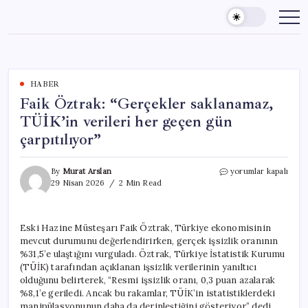
Skip
to
content
HABER
Faik Öztrak: “Gerçekler saklanamaz,
TÜİK’in verileri her geçen gün
çarpıtılıyor”
Faik
By
Murat Arslan
yorumlar kapalı
Öztrak:
29 Nisan 2026
2 Min Read
“Gerçekler
saklanamaz,
TÜİK’in
Eski Hazine Müsteşarı Faik Öztrak, Türkiye ekonomisinin
verileri
mevcut durumunu değerlendirirken, gerçek işsizlik oranının
her
geçen
%31,5’e ulaştığını vurguladı. Öztrak, Türkiye İstatistik Kurumu
gün
(TÜİK) tarafından açıklanan işsizlik verilerinin yanıltıcı
çarpıtılıyor”
olduğunu belirterek, “Resmi işsizlik oranı, 0,3 puan azalarak
için
%8,1’e geriledi. Ancak bu rakamlar, TÜİK’in istatistiklerdeki
manipülasyonunun daha da derinleştiğini gösteriyor” dedi.