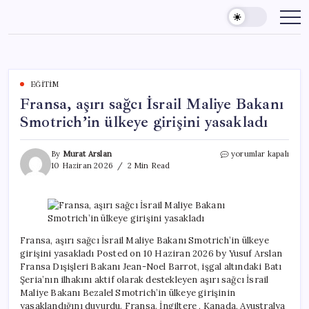
Skip
to
content
EĞITIM
Fransa, aşırı sağcı İsrail Maliye Bakanı
Smotrich’in ülkeye girişini yasakladı
Fransa,
By
Murat Arslan
yorumlar kapalı
aşırı
10 Haziran 2026
2 Min Read
sağcı
İsrail
Maliye
Bakanı
Smotrich’in
ülkeye
Fransa, aşırı sağcı İsrail Maliye Bakanı Smotrich’in ülkeye
girişini
girişini yasakladı Posted on 10 Haziran 2026 by Yusuf Arslan
yasakladı
Fransa Dışişleri Bakanı Jean-Noel Barrot, işgal altındaki Batı
için
Şeria’nın ilhakını aktif olarak destekleyen aşırı sağcı İsrail
Maliye Bakanı Bezalel Smotrich’in ülkeye girişinin
yasaklandığını duyurdu. Fransa, İngiltere , Kanada, Avustralya