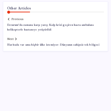
Other Articles
Previous
Erzurum’da zamana karşı yarış: Kalp krizi geçiren hasta ambulans
helikopterle hastaneye yetiştirildi
Next
Haritada var ama hiçbir ülke istemiyor: Dünyanın sahipsiz tek bölgesi
SON YAZILAR
YENİ Partili Gezmiş’ten iktidara fındık eleştirisi: