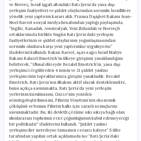
ve Norveç, İsrail işgali altındaki Batı Şeria’da yasa dışı
yerleşim faaliyetleri ve şiddet olaylarından sorumlu İsraillilere
yönelik yeni yaptırım kararı aldı. Fransa Dışişleri Bakanı Jean-
Noel Barrot sosyal medya hesabından yaptığı paylaşımda,
“İngiliz, Kanadalı, Avustralyalı, Yeni Zelandalı ve Norveçli
ortaklarımızla birlikte bugün Batı Şeria’daki yerleşim
faaliyetlerinin ve şiddet olaylarının yoğunlaşmasından
sorumlu olanlara karşı yeni yaptırımlar uyguluyoruz”
ifadelerini kullandı. Bakan Barrot, aşırı sağcı İsrail Maliye
Bakanı Balazel Smotrich’in ülkeye girişinin yasaklandığını
belirterek, “Ulusal düzeyde Bezalel Smotrich’in, yasa dışı
yerleşimci örgütlerden 4 ismin ve 21 şiddet yanlısı
yerleşimcinin topraklarımıza girişini yasakladık. Bezalel
Smotrich, Batı Şeria’nın ilhakını aktif olarak desteklemekte,
bunu açıkça savunmakta, Batı Şeria’da yeni yerleşim
yerlerinin kurulmasını, Gazze’nin yeniden
sömürgeleştirilmesini, Filistin Yönetimi’nin ekonomik
çöküşünü ve bunun Filistin halkı için zararlı sonuçlarını
savunmaktadır. Bu, iki devletli çözüme sıkı sıkıya bağlı olan
uluslararası toplumun ezici çoğunluğunun kabul edemeyeceği
bir politikadır” ifadelerini kullandı. “Şiddet yanlısı
yerleşimciler neredeyse tamamen cezasız kalıyor” 5 ülke
tarafından yapılan ortak açıklamada ise “Batı Şeria’daki