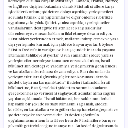
kötüleşen duruma karşılık Avustralya, Kanada, Fransa, Norveç
ve İngiltere dışişleri bakanları olarak Filistinli sivillere karşı
işledikleri korkunç şiddetten dolayı aşırılıkçı yerleşimcileri
sorumlu tutmak için yaptırımlar ve diğer önlemleri birlikte
uygulamaya koyduk. Şiddet yanlısı aşırılıkçı yerleşimciler,
yandaşlarının desteğiyle Filistinlilere karşı saldırılar
düzenlemeye ve insan haklarını ihlal etmeye devam ediyor.
Filistinlileri yerlerinden etmek, mallarını tahrip etmek ve yasa
dışı yerleşimler kurmak için şiddete başvuruyorlar, böylece
Filistin Devleti’nin varlığını ve barış içinde bir arada yaşama
ihtimalini tehlikeye atıyorlar. Uzun zamandır şiddet yanlısı
yerleşimciler neredeyse tamamen cezasız kalırken, İsrail
hükümetinin desteği ve yardımıyla yerleşimlerin genişlemesi
ve karakolların kurulması devam ediyor. Bazı durumlarda,
yerleşimciler İsrail güvenlik güçlerinin koruması altında
şiddet olaylarına karışmaktadır” ifadeleri kullanıldı. İsrail
hükümetine, Batı Şeria’daki şiddetten sorumlu olanların
gerçekten hesap vermesini sağlayacak adımlar atma çağrısı
yapılan açıklamada, “İsrail hükümeti, her saldırının derhal
kapsamlı bir şekilde soruşturulmasını sağlamalı, şiddeti
körükleyen karakollara ve örgütlere karşı harekete geçmeli ve
şiddete teşvike son vermelidir. İki devletli çözümün
uygulanmasının hem İsraillilere hem de Filistinlilere barış ve
güvenlik getirebileceğine inanıyoruz. Bu hedef doğrultusunda