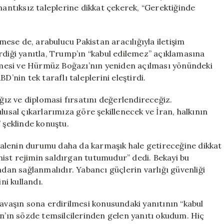
Savaşacağız
mantıksız taleplerine dikkat çekerek, “Gerektiğinde
için
ese de, arabulucu Pakistan aracılığıyla iletişim
rdiği yanıtla, Trump’ın “kabul edilemez” açıklamasına
rilmesi ve Hürmüz Boğazı’nın yeniden açılması yönündeki
D’nin tek taraflı taleplerini eleştirdi.
ız ve diplomasi fırsatını değerlendireceğiz.
lusal çıkarlarımıza göre şekillenecek ve İran, halkının
şeklinde konuştu.
alenin durumu daha da karmaşık hale getireceğine dikkat
ist rejimin saldırgan tutumudur” dedi. Bekayi bu
ndan sağlanmalıdır. Yabancı güçlerin varlığı güvenliği
ni kullandı.
savaşın sona erdirilmesi konusundaki yanıtının “kabul
an’ın sözde temsilcilerinden gelen yanıtı okudum. Hiç