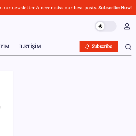
o our newsletter & never miss our best posts.
Subscribe Now!
TIM
İLETİŞİM
Subscribe
ı
SON YAZILAR
UBS Baş Yatırım Sorumlusu’ndan altın
tahmini: Fiyatlardaki düşüşler alım fırsatı