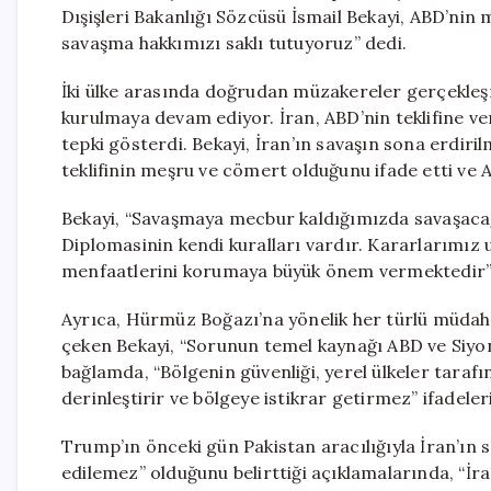
Dışişleri Bakanlığı Sözcüsü İsmail Bekayi, ABD’nin 
savaşma hakkımızı saklı tutuyoruz” dedi.
İki ülke arasında doğrudan müzakereler gerçekleşm
kurulmaya devam ediyor. İran, ABD’nin teklifine ve
tepki gösterdi. Bekayi, İran’ın savaşın sona erdi
teklifinin meşru ve cömert olduğunu ifade etti ve AB
Bekayi, “Savaşmaya mecbur kaldığımızda savaşacağ
Diplomasinin kendi kuralları vardır. Kararlarımız u
menfaatlerini korumaya büyük önem vermektedir” 
Ayrıca, Hürmüz Boğazı’na yönelik her türlü müdah
çeken Bekayi, “Sorunun temel kaynağı ABD ve Siyon
bağlamda, “Bölgenin güvenliği, yerel ülkeler tarafı
derinleştirir ve bölgeye istikrar getirmez” ifadeleri
Trump’ın önceki gün Pakistan aracılığıyla İran’ın 
edilemez” olduğunu belirttiği açıklamalarında, “İr