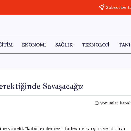
Subscribe t
ĞİTİM
EKONOMİ
SAĞLIK
TEKNOLOJİ
TANI
rektiğinde Savaşacağız
İran’dan
yorumlar kapal
ABD’ye
Sert
Mesaj:
Gerektiğinde
e yönelik “kabul edilemez” ifadesine karşılık verdi. İran