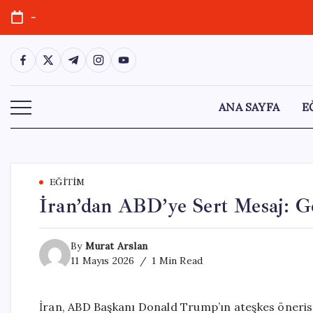
Skip
-
to
content
https://www.facebook.com/
https://twitter.com/
https://t.me/
https://www.instagram.com/
https://youtube.com/
ANA SAYFA
E
EĞITIM
İran’dan ABD’ye Sert Mesaj: Ge
By
Murat Arslan
11 Mayıs 2026
1 Min Read
İran, ABD Başkanı Donald Trump’ın ateşkes önerisin