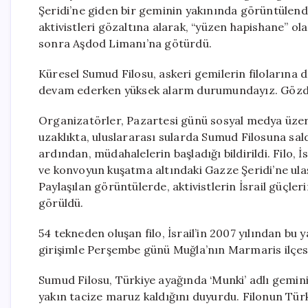
Şeridi’ne giden bir geminin yakınında görüntülendi
aktivistleri gözaltına alarak, “yüzen hapishane” ol
sonra Aşdod Limanı’na götürdü.
Küresel Sumud Filosu, askeri gemilerin filolarına 
devam ederken yüksek alarm durumundayız. Gözdağ
Organizatörler, Pazartesi günü sosyal medya üzeri
uzaklıkta, uluslararası sularda Sumud Filosuna sal
ardından, müdahalelerin başladığı bildirildi. Filo, İ
ve konvoyun kuşatma altındaki Gazze Şeridi’ne ul
Paylaşılan görüntülerde, aktivistlerin İsrail güçler
görüldü.
54 tekneden oluşan filo, İsrail’in 2007 yılından bu
girişimle Perşembe günü Muğla’nın Marmaris ilçesi
Sumud Filosu, Türkiye ayağında ‘Munki’ adlı geminin
yakın tacize maruz kaldığını duyurdu. Filonun Türkiy