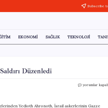
Subscribe t
ĞİTİM
EKONOMİ
SAĞLIK
TEKNOLOJİ
TANI
Saldırı Düzenledi
İsrail
yorumlar kapal
Ordusu,
Sumud
Filosuna
Saldırı
telerinden Yedioth Ahronoth, İsrail askerlerinin Gazze