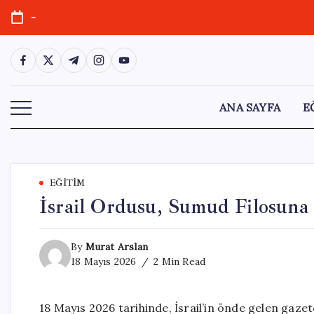
Skip
-
to
content
https://www.facebook.com/
https://twitter.com/
https://t.me/
https://www.instagram.com/
https://youtube.com/
ANA SAYFA
E
EĞITIM
İsrail Ordusu, Sumud Filosuna 
By
Murat Arslan
18 Mayıs 2026
2 Min Read
18 Mayıs 2026 tarihinde, İsrail’in önde gelen gaze