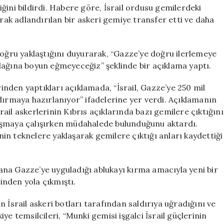
Düzenledi
ğini bildirdi. Habere göre, İsrail ordusu gemilerdeki
için
arak adlandırılan bir askeri gemiye transfer etti ve daha
doğru yaklaştığını duyurarak, “Gazze’ye doğru ilerlemeye
ına boyun eğmeyeceğiz” şeklinde bir açıklama yaptı.
nden yaptıkları açıklamada, “İsrail, Gazze’ye 250 mil
dırmaya hazırlanıyor” ifadelerine yer verdi. Açıklamanın
srail askerlerinin Kıbrıs açıklarında bazı gemilere çıktığını
aşmaya çalışırken müdahalede bulunduğunu aktardı.
inin teknelere yaklaşarak gemilere çıktığı anları kaydettiği
 yana Gazze’ye uyguladığı ablukayı kırma amacıyla yeni bir
nden yola çıkmıştı.
 İsrail askeri botları tarafından saldırıya uğradığını ve
e temsilcileri, “Munki gemisi işgalci İsrail güçlerinin