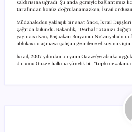
saldırısına uğradı. Şu anda gemiyle bağlantımız kes
tarafından henüz doğrulanamazken, İsrail ordusun
Müdahaleden yaklaşık bir saat önce, İsrail Dışişleri
çağrıda bulundu. Bakanlık, “Derhal rotanızı değiştir
yayıncısı Kan, Başbakan Binyamin Netanyahu’nun f
ablukasını aşmaya çalışan gemilere el koymak için
İsrail, 2007 yılından bu yana Gazze’ye abluka uygul
durumu Gazze halkına yönelik bir “toplu cezalandır