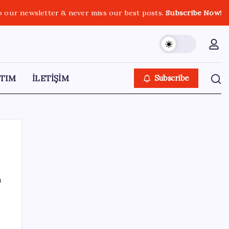
o our newsletter & never miss our best posts.
Subscribe Now!
TIM
İLETİŞİM
Subscribe
ı
SON YAZILAR
Pezeşkiyan: Teslim olmaya zorlanırsak
savaşırız, boyun eğmeyiz