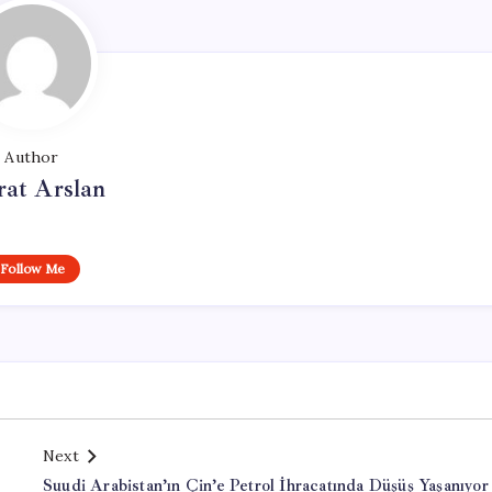
Author
at Arslan
Follow Me
Next
Suudi Arabistan’ın Çin’e Petrol İhracatında Düşüş Yaşanıyor