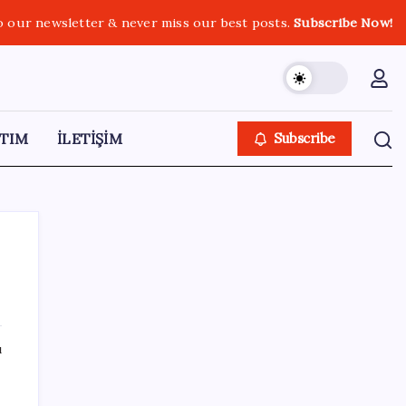
o our newsletter & never miss our best posts.
Subscribe Now!
TIM
İLETİŞİM
Subscribe
SON YAZILAR
ı
YENİ Partili Gezmiş’ten iktidara fındık
eleştirisi: ‘İktidar yöneticileri gece kurtla