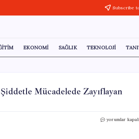
Subscribe t
ĞİTİM
EKONOMİ
SAĞLIK
TEKNOLOJİ
TANI
 Şiddetle Mücadelede Zayıflayan
İstanbul
yorumlar kapal
Sözleşmesi’nin
Önemi:
Şiddetle