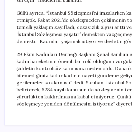
süreçtir” ifadelerini kullandı.
Güllü ayrıca, “İstanbul Sözleşmesi’ni imzalarken kad
etmiştik. Fakat 2021’de sözleşmeden çekilmenin to
temelli yaklaşım zayıfladı, cezasızlık algısı arttı v
‘İstanbul Sözleşmesi yaşatır’ demekten vazgeçme
demektir. Kadınlar yaşamak istiyor ve devletin gö
29 Ekim Kadınları Derneği Başkanı Şenal Sarıhan i
kadın hareketinin önemli bir rolü olduğunu vurgula
şiddetin kontrolsüz kalmasına neden oldu. Daha ö
bilemediğimiz kadar kadın cinayeti gündeme geliyo
gerilemeler söz konusu” dedi. Sarıhan, İstanbul Sö
belirterek, 6284 sayılı kanunun da sözleşmenin teme
yürürlükten kaldırılmasını kabul etmiyoruz. Çünkü 
sözleşmeye yeniden dönülmesini istiyoruz” diyere