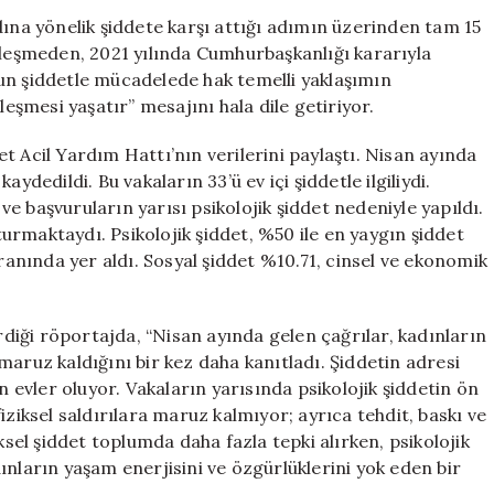
Mücadelede
dına yönelik şiddete karşı attığı adımın üzerinden tam 15
Zayıflayan
zleşmeden, 2021 yılında Cumhurbaşkanlığı kararıyla
Haklar
un şiddetle mücadelede hak temelli yaklaşımın
için
leşmesi yaşatır” mesajını hala dile getiriyor.
t Acil Yardım Hattı’nın verilerini paylaştı. Nisan ayında
ydedildi. Bu vakaların 33’ü ev içi şiddetle ilgiliydi.
e başvuruların yarısı psikolojik şiddet nedeniyle yapıldı.
rmaktaydı. Psikolojik şiddet, %50 ile en yaygın şiddet
oranında yer aldı. Sosyal şiddet %10.71, cinsel ve ekonomik
iği röportajda, “Nisan ayında gelen çağrılar, kadınların
maruz kaldığını bir kez daha kanıtladı. Şiddetin adresi
n evler oluyor. Vakaların yarısında psikolojik şiddetin ön
iziksel saldırılara maruz kalmıyor; ayrıca tehdit, baskı ve
ksel şiddet toplumda daha fazla tepki alırken, psikolojik
ınların yaşam enerjisini ve özgürlüklerini yok eden bir