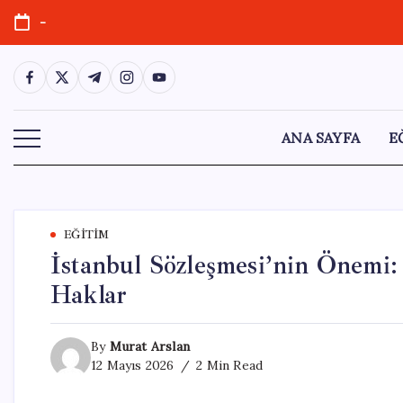
Skip
-
to
content
https://www.facebook.com/
https://twitter.com/
https://t.me/
https://www.instagram.com/
https://youtube.com/
ANA SAYFA
E
EĞITIM
İstanbul Sözleşmesi’nin Önemi:
Haklar
By
Murat Arslan
12 Mayıs 2026
2 Min Read