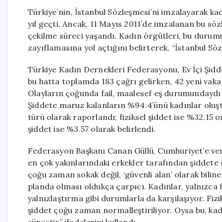
Türkiye’nin, İstanbul Sözleşmesi’ni imzalayarak ka
yıl geçti. Ancak, 11 Mayıs 2011’de imzalanan bu sö
çekilme süreci yaşandı. Kadın örgütleri, bu durum
zayıflamasına yol açtığını belirterek, “İstanbul Söz
Türkiye Kadın Dernekleri Federasyonu, Ev İçi Şidde
bu hatta toplamda 183 çağrı gelirken, 42 yeni vaka ka
Olayların çoğunda fail, maalesef eş durumundaydı v
Şiddete maruz kalanların %94.4’ünü kadınlar oluştu
türü olarak raporlandı; fiziksel şiddet ise %32.15 
şiddet ise %3.57 olarak belirlendi.
Federasyon Başkanı Canan Güllü, Cumhuriyet’e verd
en çok yakınlarındaki erkekler tarafından şiddete 
çoğu zaman sokak değil, ‘güvenli alan’ olarak biline
planda olması oldukça çarpıcı. Kadınlar, yalnızca f
yalnızlaştırma gibi durumlarla da karşılaşıyor. Fizi
şiddet çoğu zaman normalleştiriliyor. Oysa bu, kad