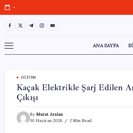
Skip
-
to
content
https://www.facebook.com/
https://twitter.com/
https://t.me/
https://www.instagram.com/
https://youtube.com/
ANA SAYFA
E
EĞITIM
Kaçak Elektrikle Şarj Edilen A
Çıkışı
By
Murat Arslan
10 Haziran 2026
2 Min Read