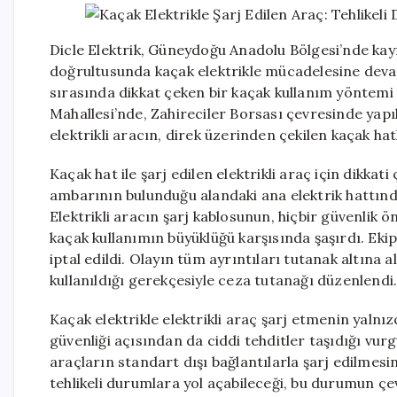
Dicle Elektrik, Güneydoğu Anadolu Bölgesi’nde kayıps
doğrultusunda kaçak elektrikle mücadelesine devam
sırasında dikkat çeken bir kaçak kullanım yöntemi 
Mahallesi’nde, Zahireciler Borsası çevresinde yap
elektrikli aracın, direk üzerinden çekilen kaçak hatla
Kaçak hat ile şarj edilen elektrikli araç için dikkat
ambarının bulunduğu alandaki ana elektrik hattından 
Elektrikli aracın şarj kablosunun, hiçbir güvenlik 
kaçak kullanımın büyüklüğü karşısında şaşırdı. Ek
iptal edildi. Olayın tüm ayrıntıları tutanak altına a
kullanıldığı gerekçesiyle ceza tutanağı düzenlendi
Kaçak elektrikle elektrikli araç şarj etmenin yaln
güvenliği açısından da ciddi tehditler taşıdığı vurg
araçların standart dışı bağlantılarla şarj edilmesi
tehlikeli durumlara yol açabileceği, bu durumun çe