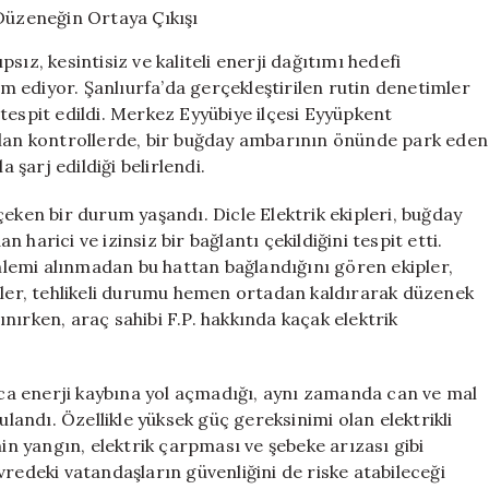
Araç:
Tehlikeli
ız, kesintisiz ve kaliteli enerji dağıtımı hedefi
Düzeneğin
 ediyor. Şanlıurfa’da gerçekleştirilen rutin denetimler
Ortaya
tespit edildi. Merkez Eyyübiye ilçesi Eyyüpkent
Çıkışı
için
ılan kontrollerde, bir buğday ambarının önünde park eden
 şarj edildiği belirlendi.
i çeken bir durum yaşandı. Dicle Elektrik ekipleri, buğday
harici ve izinsiz bir bağlantı çekildiğini tespit etti.
önlemi alınmadan bu hattan bağlandığını gören ekipler,
ipler, tehlikeli durumu hemen ortadan kaldırarak düzenek
lınırken, araç sahibi F.P. hakkında kaçak elektrik
.
ızca enerji kaybına yol açmadığı, aynı zamanda can ve mal
ulandı. Özellikle yüksek güç gereksinimi olan elektrikli
nin yangın, elektrik çarpması ve şebeke arızası gibi
vredeki vatandaşların güvenliğini de riske atabileceği