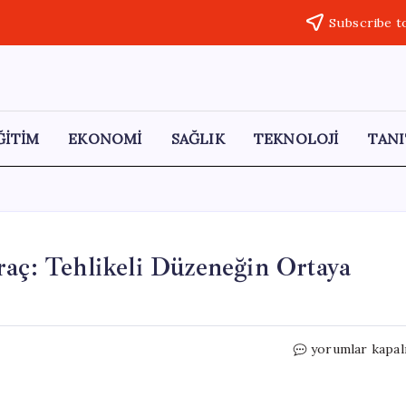
Subscribe t
ĞİTİM
EKONOMİ
SAĞLIK
TEKNOLOJİ
TANI
raç: Tehlikeli Düzeneğin Ortaya
Kaçak
yorumlar kapal
Elektrikle
Şarj
Edilen