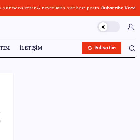
o our newsletter & never miss our best posts.
Subscribe Now!
TIM
İLETİŞİM
Subscribe
SON YAZILAR
ı
Hazine nakit gerçekleşmeleri 395,7 milyar
TL açık verdi