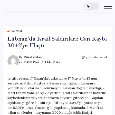
Skip
to
content
EĞITIM
Lübnan’da İsrail Saldırıları: Can Kaybı
3.042’ye Ulaştı
Lübnan’da
By
Murat Arslan
yorumlar kapalı
İsrail
20 Mayıs 2026
1 Min Read
Saldırıları:
Can
Kaybı
İsrail ordusu, 17 Nisan’da başlayan ve 17 Mayıs’ta 45 gün
3.042’ye
süreyle uzatılan ateşkes anlaşmasına rağmen Lübnan’a
Ulaştı
için
yönelik saldırılarını durdurmuyor. Lübnan Sağlık Bakanlığı, 2
Mart’tan bu yana gerçekleştirilen İsrail saldırılarında hayatını
kaybedenlerin ve yaralananların sayısını güncelledi. Yapılan
açıklamaya göre, bu süreçte ölü sayısı 3.042’ye, yaralı sayısı
ise 9.301’e ulaştı. Önceki gün yapılan açıklamada, 2 Mart’tan
itibaren ölenlerin sayısının 3.020 olduğu bildirilmişti.