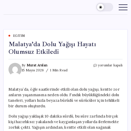
Skip
to
content
EĞITIM
Malatya’da Dolu Yağışı Hayatı
Olumsuz Etkiledi
Malatya’da
By
Murat Arslan
yorumlar kapalı
Dolu
15 Mayıs 2026
1 Min Read
Yağışı
Hayatı
Olumsuz
Malatya’da, öğle saatlerinde etkili olan dolu yağışı, kentte zor
Etkiledi
anların yaşanmasına neden oldu. Fındık büyüklüğündeki dolu
için
taneleri, yolları hızla beyaza bürüdü ve sürücüler için tehlikeli
bir durum oluşturdu.
Dolu yağışı yaklaşık 10 dakika sürdü, bu süre zarfında birçok
kişi hazırlıksız yakalandı ve kayganlaşan yollarda ilerlemekte
zorluk çekti. Yağışın ardından, kentte etkili olan sağanak