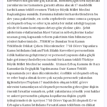
Kuvvetleri’nin gücüne güç katacak, Mehmetçiğin sivil hayattaki
Yüzde
yarınlarını ise tamamen garanti altına alacak 17 maddelik
10
Kontenjan
tarihi kanun teklifi resmen Türkiye Büyük Millet Meclisi
Şifresi!
Başkanlığına sunuldu. Savunma kulislerini hareketlendiren bu
için
dev yasa paketinde, en zorlu cephelerde omuz omuza çarpışan
sözleşmeli erbaş ve erler için adeta bir milat niteliği taşıyan
yüzde 10 kamu kontenjanı detayı gün yüzüne çıktı . Şehit
ailelerinin evlatlarından Mavi Vatan’ın nöbetçilerine kadar
uzanan geniş kapsamlı reform paketinin tüm bilinmeyen
yönleri haberimizde…TBMM’ye Sunulan Yeni Kanun
Teklifinde Dikkat Çeken Düzenlemeler: 7 Yıl Görev Yapanlara
Kamu İstihdamı İmkanıTürk Silahlı Kuvvetleri personelinin
özlük haklarını geliştirmeyi ve personel yapısını daha güçlü
hale getirmeyi hedefleyen önemli bir kanun teklifi Türkiye
Büyük Millet Meclisi’ne sunuldu . Uzman Erbaş Kanunu ile Bazı
Kanunlarda Değişiklik Yapılmasına Dair Kanun Teklifi
kapsamında yer alan düzenlemeler, özellikle sözleşmeli erbaş
ve erler başta olmak üzere çok sayıda personeli yakından
ilgilendiriyor.Toplam 17 maddeden oluşan teklif, görev
süresini tamamlayan sözleşmeli personelin geleceğine ilişkin
önemli fırsatlar sunarken, şehit yakınlarına yönelik yeni haklar
ve askeri personelin çalışma koşullarına ilişkin çeşitli
iyileştirmeleri de içeriyor.7 Yıl Görev Yapan Sözleşmeli Er ve
Erbaşlara Kamu İstihdamı FırsatıKanun teklifinin en dikkat