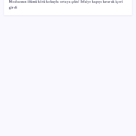
Modacının ölümü kötü kokuyla ortaya çıktı! İtfaiye kapıyı kırarak içeri
girdi
SON YAZILAR
Pezeşkiyan: Teslim olmaya zorlanırsak savaşırız,
boyun eğmeyiz
AB’den 348 uyduluk güvenlik iletişim ağına onay
Hazine nakit gerçekleşmeleri 395,7 milyar TL açık
verdi
Tarihi borsa çöküşü: ‘Kaybedenler Kulübü’ siyasi parti
kuruyor!