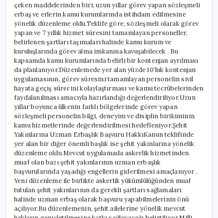
çeken maddelerinden biri, uzun yıllar görev yapan sözleşmeli
erbaş ve erlerin kamu kurumlarında istihdam edilmesine
yönelik düzenleme oldu.Teklife göre, sözleşmeli olarak görev
yapan ve 7 yıllık hizmet süresini tamamlayan personeller,
belirlenen şartları taşımaları halinde kamu kurum ve
kuruluşlarında görev alma imkanına kavuşabilecek . Bu
kapsamda kamu kurumlarında belirli bir kontenjan ayrılması
da planlanıyor.Düzenlemede yer alan yüzde 10’luk kontenjan
uygulamasının, görev süresini tamamlayan personelin sivil
hayata geçiş sürecini kolaylaştırması ve kamu tecrübelerinden
faydalanılması amacıyla hazırlandığı değerlendiriliyor.Uzun
yıllar boyunca ülkenin farklı bölgelerinde görev yapan
sözleşmeli personelin bilgi, deneyim ve disiplin birikiminin
kamu hizmetlerinde değerlendirilmesi hedefleniyor.Şehit
Yakınlarına Uzman Erbaşlık Başvuru HakkıKanun teklifinde
yer alan bir diğer önemli başlık ise şehit yakınlarına yönelik
düzenleme oldu.Mevcut uygulamada askerlik hizmetinden
muaf olan bazı şehit yakınlarının uzman erbaşlık
başvurularında yaşadığı engellerin giderilmesi amaçlanıyor .
Yeni düzenleme ile birlikte askerlik yükümlülüğünden muaf
tutulan şehit yakınlarının da gerekli şartları sağlamaları
halinde uzman erbaş olarak başvuru yapabilmelerinin önü
açılıyor.Bu düzenlemenin, şehit ailelerine yönelik mevcut
hakların genişletilmesine katkı sağlayacağı belirtiliyor.Milli