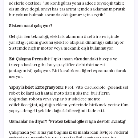
sözlerle özetledi: “Bu konfigürasyonu sadece biyolojik taklit
olsun diye değil, sıvıyı kas tasarımı içinde saklamanın pratik
bir yolunu bulmak zorunda olduğumuz için seçtik.”
Sistem nasıl çalışıyor?
Geliştirilen teknoloji, elektrik akımının özel bir sıvı içinde
yarattığı çekim gücünü (elektro akışkan dinamiği) kullanıyor.
Sistemde hiçbir motor veya mekanik dişli bulunmuyor.
Zıt Çalışma Prensibi:
Tıpkı insan vücudundaki biceps ve
triceps kasları gibi, bu yapay lifler de birbirine zıt
(antagonist) çalışıyor. Biri kasılırken diğeri eş zamanlı olarak
uzuyor.
Yapay İskelet Entegrasyonu:
Prof. Vito Cacucciolo, geleneksel
robot kollardaki hantal motorların aksine, bu liflerin
doğrudan robota veya yapay bir iskelete monte
edilebileceğini, ağırlığın eklem yerlerinde birikmek yerine tüm
yapıya dengeli şekilde dağıtılabileceğini ifade etti.
Uzmanlar ne diyor? “Protez teknolojileri için dev bir avantaj”
Çalışmada yer almayan bağımsız uzmanlardan İsviçre Federal