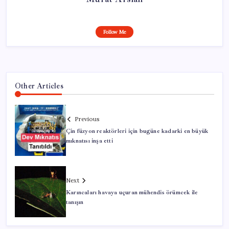
Follow Me
Other Articles
Previous
Çin füzyon reaktörleri için bugüne kadarki en büyük
mıknatısı inşa etti
Next
Karıncaları havaya uçuran mühendis örümcek ile
tanışın