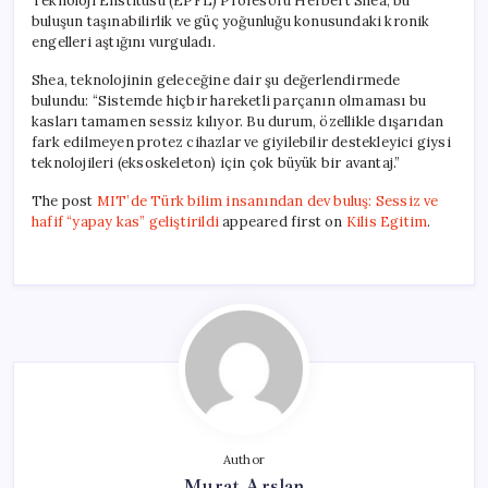
Teknoloji Enstitüsü (EPFL) Profesörü Herbert Shea, bu
buluşun taşınabilirlik ve güç yoğunluğu konusundaki kronik
engelleri aştığını vurguladı.
Shea, teknolojinin geleceğine dair şu değerlendirmede
bulundu: “Sistemde hiçbir hareketli parçanın olmaması bu
kasları tamamen sessiz kılıyor. Bu durum, özellikle dışarıdan
fark edilmeyen protez cihazlar ve giyilebilir destekleyici giysi
teknolojileri (eksoskeleton) için çok büyük bir avantaj.”
The post
MIT’de Türk bilim insanından dev buluş: Sessiz ve
hafif “yapay kas” geliştirildi
appeared first on
Kilis Egitim
.
Author
Murat Arslan