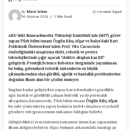
MIT’de
By
Murat Arslan
yorumlar kapalı
Türk
30 Haziran 2026
2 Min Read
bilim
insanından
dev
ABD’deki Massachusetts Teknoloji Enstitüsü’nde (MIT) görev
buluş:
yapan Türk bilim insanı Özgün Kılıç Afşar ve İtalya’daki Bari
Sessiz
ve
Politeknik Üniversitesi’nden Prof. Vito Cacucciolo
hafif
önderliğindeki araştırma ekibi, robotik ve protez
“yapay
teknolojilerinde çığır açacak “elektro akışkan kas lifi”
kas”
geliştirdi. Prestijli Science Robotics dergisinde yayımlanan
geliştirildi
bu buluş, geleneksel robotik sistemlerin en büyük
için
çıkmazlarından olan gürültü, ağırlık ve hantallık problemlerine
doğadan ilham alan bir çözüm sunuyor.
Bugüne kadar geliştirilen yapay kas teknolojileri genellikle
ağır, hantal ve gürültülü çalışan hidrolik ya da pnömatik
altyapılara dayanıyordu. Türk bilim insanı
Özgün Kılıç Afşar
,
bu eski yöntemlerin yapay kasların mobil cihazlara veya hafif
giysilere entegrasyonunu imkansız kıldığını belirtti.
Geliştirdikleri yeni sistemin tamamen insan kas yapısından
ilham aldığını belirten Afşar, buluşun arkasındaki mantığı şu