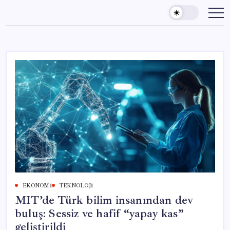
Skip
to
content
EKONOMI
TEKNOLOJI
MIT’de Türk bilim insanından dev
buluş: Sessiz ve hafif “yapay kas”
geliştirildi