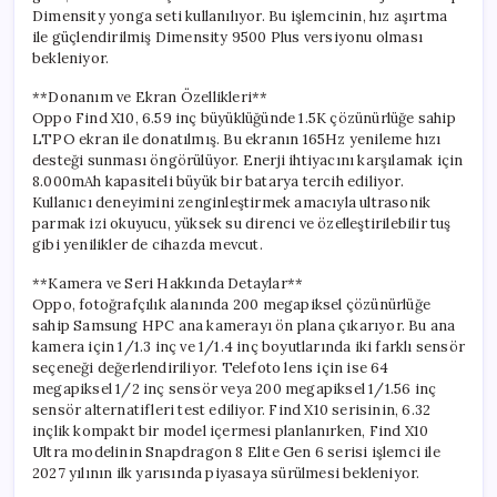
Dimensity yonga seti kullanılıyor. Bu işlemcinin, hız aşırtma
ile güçlendirilmiş Dimensity 9500 Plus versiyonu olması
bekleniyor.
**Donanım ve Ekran Özellikleri**
Oppo Find X10, 6.59 inç büyüklüğünde 1.5K çözünürlüğe sahip
LTPO ekran ile donatılmış. Bu ekranın 165Hz yenileme hızı
desteği sunması öngörülüyor. Enerji ihtiyacını karşılamak için
8.000mAh kapasiteli büyük bir batarya tercih ediliyor.
Kullanıcı deneyimini zenginleştirmek amacıyla ultrasonik
parmak izi okuyucu, yüksek su direnci ve özelleştirilebilir tuş
gibi yenilikler de cihazda mevcut.
**Kamera ve Seri Hakkında Detaylar**
Oppo, fotoğrafçılık alanında 200 megapiksel çözünürlüğe
sahip Samsung HPC ana kamerayı ön plana çıkarıyor. Bu ana
kamera için 1/1.3 inç ve 1/1.4 inç boyutlarında iki farklı sensör
seçeneği değerlendiriliyor. Telefoto lens için ise 64
megapiksel 1/2 inç sensör veya 200 megapiksel 1/1.56 inç
sensör alternatifleri test ediliyor. Find X10 serisinin, 6.32
inçlik kompakt bir model içermesi planlanırken, Find X10
Ultra modelinin Snapdragon 8 Elite Gen 6 serisi işlemci ile
2027 yılının ilk yarısında piyasaya sürülmesi bekleniyor.