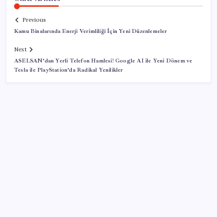
Previous
Kamu Binalarında Enerji Verimliliği İçin Yeni Düzenlemeler
Next
ASELSAN’dan Yerli Telefon Hamlesi! Google AI ile Yeni Dönem ve
Tesla ile PlayStation’da Radikal Yenilikler
SON YAZILAR
Pezeşkiyan: Teslim olmaya zorlanırsak savaşırız,
boyun eğmeyiz