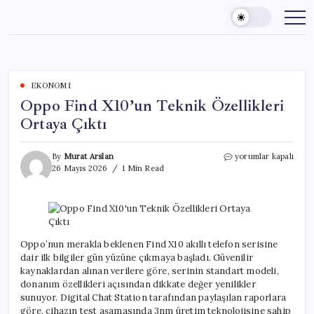
Skip
to
content
EKONOMI
Oppo Find X10’un Teknik Özellikleri
Ortaya Çıktı
Oppo
By
Murat Arslan
yorumlar kapalı
Find
26 Mayıs 2026
1 Min Read
X10’un
Teknik
Özellikleri
Ortaya
Çıktı
için
Oppo’nun merakla beklenen Find X10 akıllı telefon serisine
dair ilk bilgiler gün yüzüne çıkmaya başladı. Güvenilir
kaynaklardan alınan verilere göre, serinin standart modeli,
donanım özellikleri açısından dikkate değer yenilikler
sunuyor. Digital Chat Station tarafından paylaşılan raporlara
göre, cihazın test aşamasında 3nm üretim teknolojisine sahip