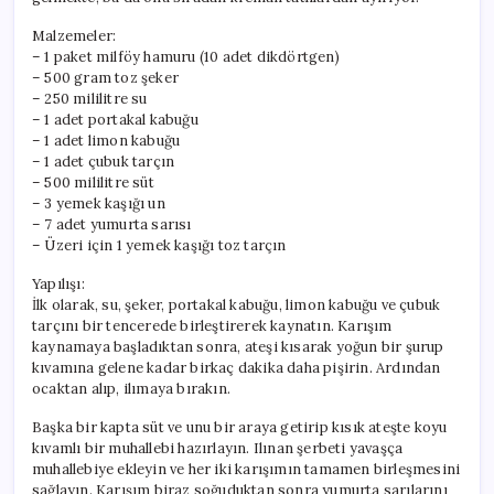
Deneyim
için
Malzemeler:
– 1 paket milföy hamuru (10 adet dikdörtgen)
– 500 gram toz şeker
– 250 mililitre su
– 1 adet portakal kabuğu
– 1 adet limon kabuğu
– 1 adet çubuk tarçın
– 500 mililitre süt
– 3 yemek kaşığı un
– 7 adet yumurta sarısı
– Üzeri için 1 yemek kaşığı toz tarçın
Yapılışı:
İlk olarak, su, şeker, portakal kabuğu, limon kabuğu ve çubuk
tarçını bir tencerede birleştirerek kaynatın. Karışım
kaynamaya başladıktan sonra, ateşi kısarak yoğun bir şurup
kıvamına gelene kadar birkaç dakika daha pişirin. Ardından
ocaktan alıp, ilımaya bırakın.
Başka bir kapta süt ve unu bir araya getirip kısık ateşte koyu
kıvamlı bir muhallebi hazırlayın. Ilınan şerbeti yavaşça
muhallebiye ekleyin ve her iki karışımın tamamen birleşmesini
sağlayın. Karışım biraz soğuduktan sonra yumurta sarılarını