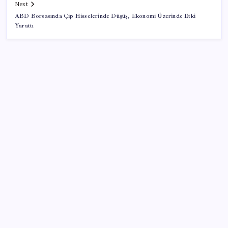
Next
ABD Borsasında Çip Hisselerinde Düşüş, Ekonomi Üzerinde Etki
Yarattı
SON YAZILAR
YENİ Partili Gezmiş’ten iktidara fındık eleştirisi:
‘İktidar yöneticileri gece kurtla sürüye saldırıp,
gündüz çobanla ağlıyor’
Electronic Arts Satıldı
Deutsche Bank’tan altın tahmini: Yıl sonu 4.700 dolar