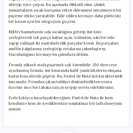
ekleyip iyice çırpın. Bu aşamada dikkatli olun; çünkü
yumurtaların sıcak karışıma erken eklenmesi istenmeyen bir
pişirme etkisi yaratabilir. Elde edilen kremayı daha pürüzsüz
bir kıvam için bir süzgeçten geçirin.
Milföy hamurlarını oda sıcaklığına getirip üst üste
yerleştirerek tek parça haline açın. Ardından, sıkı bir rulo
yapıp yaklaşık iki santimetrelik parçalar kesin. Bu parçaları
muffin kalıplarına yerleştirip ortalarını çukurlaştırın.
Hazırladığınız kremayı bu çukurlara dökün.
Fırında yüksek ısıda pişirmek çok önemlidir. 250 dereceye
ayarlanmış fırında, üst kısmında hafif yanık lekelerin oluşana
kadar kısa sürede pişirin. Bu, Pastel de Nata’nın karakteristik
imzasıdır. Fırından çıkan tatlıları dinlendirdikten sonra
üzerine ince bir tabaka tarçın serpip servis edebilirsiniz.
Evde kolayca hazırlayabileceğiniz Pastel de Nata ile hem
kendinize hem de sevdiklerinize unutulmaz bir tatlı deneyimi
sunun!