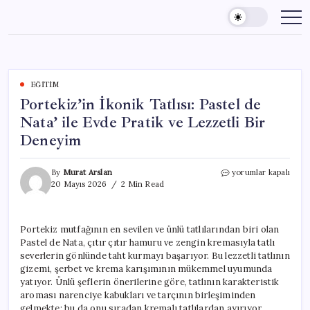
Skip
to
content
EĞITIM
Portekiz’in İkonik Tatlısı: Pastel de
Nata’ ile Evde Pratik ve Lezzetli Bir
Deneyim
Portekiz’in
By
Murat Arslan
yorumlar kapalı
İkonik
20 Mayıs 2026
2 Min Read
Tatlısı:
Pastel
de
Portekiz mutfağının en sevilen ve ünlü tatlılarından biri olan
Nata’
Pastel de Nata, çıtır çıtır hamuru ve zengin kremasıyla tatlı
ile
Evde
severlerin gönlünde taht kurmayı başarıyor. Bu lezzetli tatlının
Pratik
gizemi, şerbet ve krema karışımının mükemmel uyumunda
ve
yatıyor. Ünlü şeflerin önerilerine göre, tatlının karakteristik
Lezzetli
aroması narenciye kabukları ve tarçının birleşiminden
Bir
gelmekte; bu da onu sıradan kremalı tatlılardan ayırıyor.