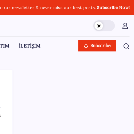
o our newsletter & never miss our best posts.
Subscribe Now!
TIM
İLETİŞİM
Subscribe
SON YAZILAR
ı
Pezeşkiyan: Teslim olmaya zorlanırsak
savaşırız, boyun eğmeyiz