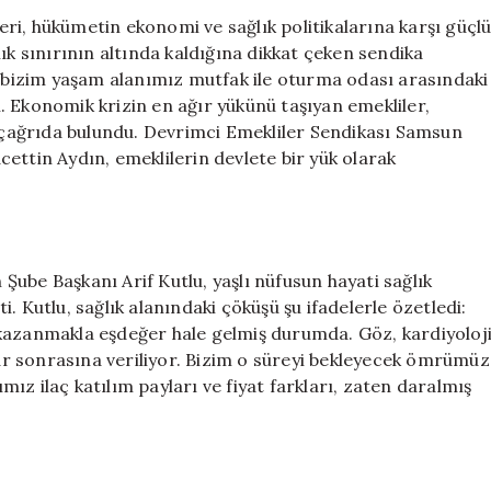
Eleştiri:
ri, hükümetin ekonomi ve sağlık politikalarına karşı güçl
Sağlık
ık sınırının altında kaldığına dikkat çeken sendika
ve
, bizim yaşam alanımız mutfak ile oturma odası arasındaki
Ekonomik
. Ekonomik krizin en ağır yükünü taşıyan emekliler,
Sıkıntılar
çağrıda bulundu. Devrimci Emekliler Sendikası Samsun
Baş
ettin Aydın, emeklilerin devlete bir yük olarak
Göstermekte
için
ube Başkanı Arif Kutlu, yaşlı nüfusun hayati sağlık
. Kutlu, sağlık alanındaki çöküşü şu ifadelerle özetledi:
 kazanmakla eşdeğer hale gelmiş durumda. Göz, kardiyoloj
ylar sonrasına veriliyor. Bizim o süreyi bekleyecek ömrümüz
z ilaç katılım payları ve fiyat farkları, zaten daralmış