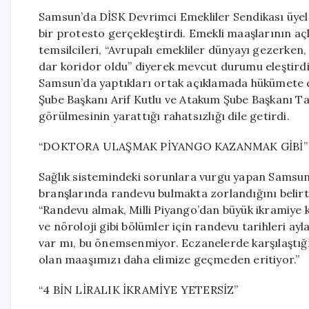
Samsun’da DİSK Devrimci Emekliler Sendikası üyele
bir protesto gerçekleştirdi. Emekli maaşlarının açl
temsilcileri, “Avrupalı emekliler dünyayı gezerken
dar koridor oldu” diyerek mevcut durumu eleştirdi
Samsun’da yaptıkları ortak açıklamada hükümete 
Şube Başkanı Arif Kutlu ve Atakum Şube Başkanı Tac
görülmesinin yarattığı rahatsızlığı dile getirdi.
“DOKTORA ULAŞMAK PİYANGO KAZANMAK GİBİ”
Sağlık sistemindeki sorunlara vurgu yapan Samsun Ş
branşlarında randevu bulmakta zorlandığını belirtti
“Randevu almak, Milli Piyango’dan büyük ikramiye
ve nöroloji gibi bölümler için randevu tarihleri a
var mı, bu önemsenmiyor. Eczanelerde karşılaştığımı
olan maaşımızı daha elimize geçmeden eritiyor.”
“4 BİN LİRALIK İKRAMİYE YETERSİZ”