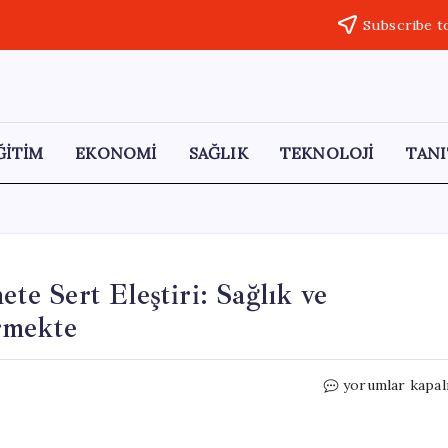
Subscribe t
ĞİTİM
EKONOMİ
SAĞLIK
TEKNOLOJİ
TANI
e Sert Eleştiri: Sağlık ve
rmekte
Samsunlu
yorumlar kapal
Emeklilerden
Hükümete
Sert