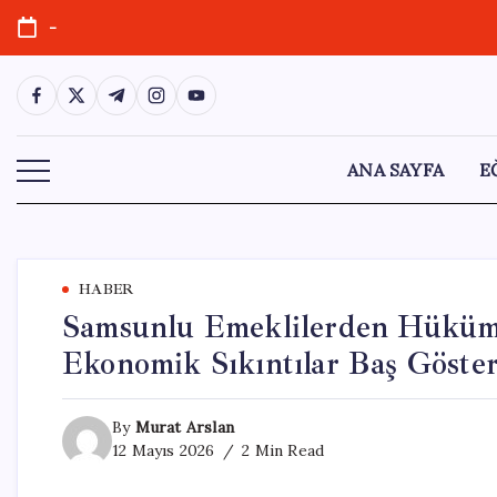
Skip
-
to
content
https://www.facebook.com/
https://twitter.com/
https://t.me/
https://www.instagram.com/
https://youtube.com/
ANA SAYFA
E
HABER
Samsunlu Emeklilerden Hükümet
Ekonomik Sıkıntılar Baş Göste
By
Murat Arslan
12 Mayıs 2026
2 Min Read