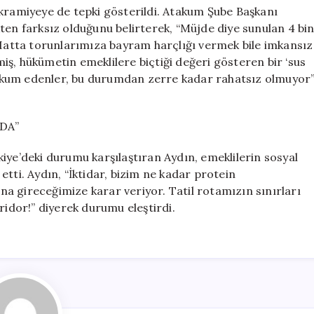
ikramiyeye de tepki gösterildi. Atakum Şube Başkanı
ten farksız olduğunu belirterek, “Müjde diye sunulan 4 bi
 Hatta torunlarımıza bayram harçlığı vermek bile imkansız
rmiş, hükümetin emeklilere biçtiği değeri gösteren bir ‘sus
 mahkum edenler, bu durumdan zerre kadar rahatsız olmuyor
DA”
iye’deki durumu karşılaştıran Aydın, emeklilerin sosyal
tti. Aydın, “İktidar, bizim ne kadar protein
a gireceğimize karar veriyor. Tatil rotamızın sınırları
ridor!” diyerek durumu eleştirdi.