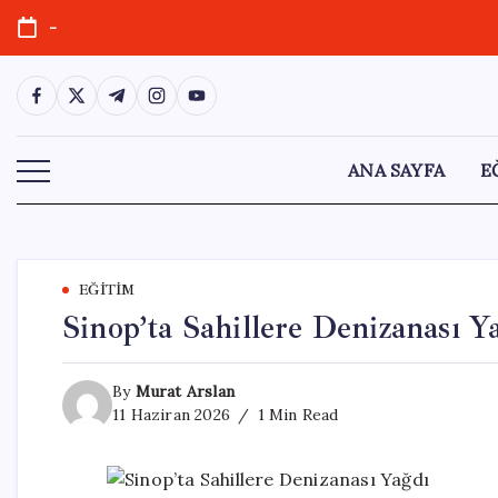
Skip
-
to
content
https://www.facebook.com/
https://twitter.com/
https://t.me/
https://www.instagram.com/
https://youtube.com/
ANA SAYFA
E
EĞITIM
Sinop’ta Sahillere Denizanası Y
By
Murat Arslan
11 Haziran 2026
1 Min Read