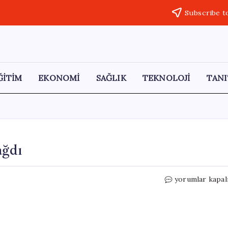
Subscribe t
ĞİTİM
EKONOMİ
SAĞLIK
TEKNOLOJİ
TANI
ağdı
Sinop’ta
yorumlar kapal
Sahillere
Denizanası
Yağdı
için