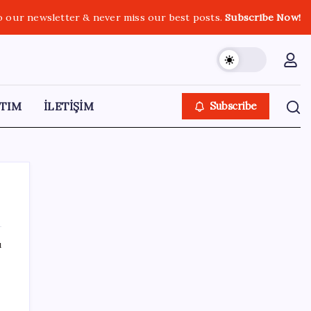
o our newsletter & never miss our best posts.
Subscribe Now!
TIM
İLETİŞİM
Subscribe
ı
SON YAZILAR
Pezeşkiyan: Teslim olmaya zorlanırsak
savaşırız, boyun eğmeyiz