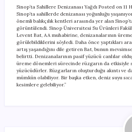
Sinop’ta Sahillere Denizanası Yağdı Posted on 11 H
Sinop’ta sahillerde denizanası yoğunluğu yaşanıyor.
önemli balıkçılık kentleri arasında yer alan Sinop’
görüntülendi. Sinop Üniversitesi Su Ürünleri Fakül
Levent Bat, AA muhabirine, denizanalarının üreme
görülebildiklerini söyledi. Daha önce yaptıkları a
artış yaşandığını dile getiren Bat, bunun mevsimsel 
belirtti. Denizanalarının pasif yüzücü canlılar oldu
üreme dönemleri sürecinde rüzgarın da etkisiyle sa
yüzücüdürler. Rüzgarların oluşturduğu akıntı ve da
mümkün olabiliyor. Bir başka etken, deniz suyu sıcak
kesimlere gelebiliyor.”