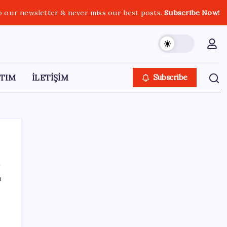
o our newsletter & never miss our best posts.
Subscribe Now!
TIM
İLETİŞİM
Subscribe
ı
SON YAZILAR
Pezeşkiyan: Teslim olmaya zorlanırsak
savaşırız, boyun eğmeyiz