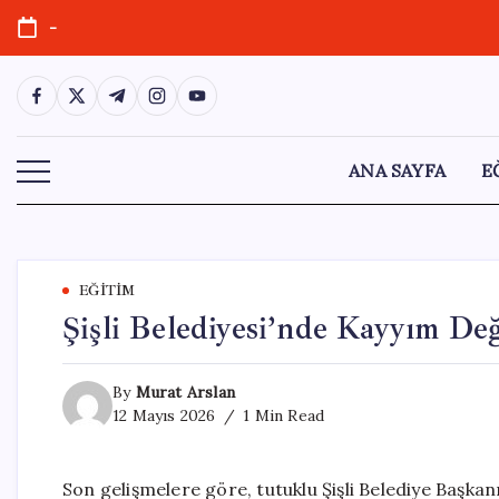
Skip
-
to
content
https://www.facebook.com/
https://twitter.com/
https://t.me/
https://www.instagram.com/
https://youtube.com/
ANA SAYFA
E
EĞITIM
Şişli Belediyesi’nde Kayyım Değ
By
Murat Arslan
12 Mayıs 2026
1 Min Read
Son gelişmelere göre, tutuklu Şişli Belediye Başk