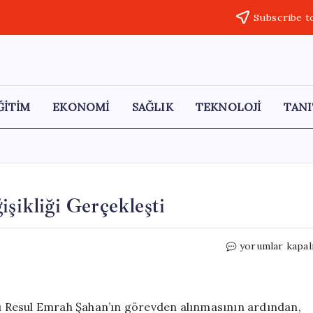
Subscribe t
ĞİTİM
EKONOMİ
SAĞLIK
TEKNOLOJİ
TANI
işikliği Gerçekleşti
Şişli
yorumlar kapal
Belediyesi’nde
Kayyım
Değişikliği
Gerçekleşti
anı Resul Emrah Şahan’ın görevden alınmasının ardından,