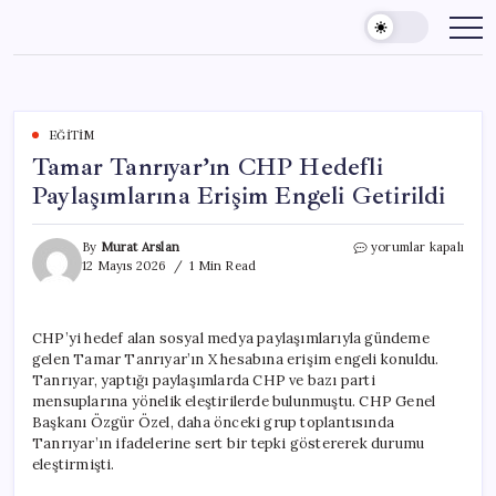
Skip
to
content
EĞITIM
Tamar Tanrıyar’ın CHP Hedefli
Paylaşımlarına Erişim Engeli Getirildi
Tamar
By
Murat Arslan
yorumlar kapalı
Tanrıyar’ın
12 Mayıs 2026
1 Min Read
CHP
Hedefli
Paylaşımlarına
CHP’yi hedef alan sosyal medya paylaşımlarıyla gündeme
Erişim
gelen Tamar Tanrıyar’ın X hesabına erişim engeli konuldu.
Engeli
Getirildi
Tanrıyar, yaptığı paylaşımlarda CHP ve bazı parti
için
mensuplarına yönelik eleştirilerde bulunmuştu. CHP Genel
Başkanı Özgür Özel, daha önceki grup toplantısında
Tanrıyar’ın ifadelerine sert bir tepki göstererek durumu
eleştirmişti.