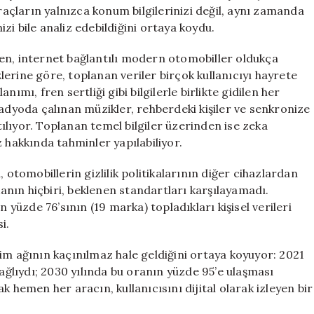
Topluyor
araçların yalnızca konum bilgilerinizi değil, aynı zamanda
için
nizi bile analiz edebildiğini ortaya koydu.
en, internet bağlantılı modern otomobiller oldukça
izlerine göre, toplanan veriler birçok kullanıcıyı hayrete
ımı, fren sertliği gibi bilgilerle birlikte gidilen her
radyoda çalınan müzikler, rehberdeki kişiler ve senkronize
atılıyor. Toplanan temel bilgiler üzerinden ise zeka
iz hakkında tahminler yapılabiliyor.
 otomobillerin gizlilik politikalarının diğer cihazlardan
nın hiçbiri, beklenen standartları karşılayamadı.
n yüzde 76’sının (19 marka) topladıkları kişisel verileri
i.
im ağının kaçınılmaz hale geldiğini ortaya koyuyor: 2021
bağlıydı; 2030 yılında bu oranın yüzde 95’e ulaşması
k hemen her aracın, kullanıcısını dijital olarak izleyen bir