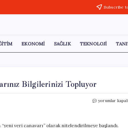
Subscribe t
ĞİTİM
EKONOMİ
SAĞLIK
TEKNOLOJİ
TANI
arınız Bilgilerinizi Topluyor
Tekerlekli
yorumlar kapal
Veri
Casusları:
Araçlarınız
Bilgilerinizi
“yeni veri canavarı” olarak nitelendirilmeye başlandı.