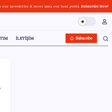
o our newsletter & never miss our best posts.
Subscribe Now!
TIM
İLETİŞİM
Subscribe
ı
SON YAZILAR
Electronic Arts Satıldı