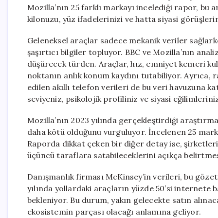
Mozilla’nın 25 farklı markayı incelediği rapor, bu 
kilonuzu, yüz ifadelerinizi ve hatta siyasi görüşleri
Geleneksel araçlar sadece mekanik veriler sağlark
şaşırtıcı bilgiler topluyor. BBC ve Mozilla’nın anal
düşürecek türden. Araçlar, hız, emniyet kemeri kullan
noktanın anlık konum kaydını tutabiliyor. Ayrıca, 
edilen akıllı telefon verileri de bu veri havuzuna k
seviyeniz, psikolojik profiliniz ve siyasi eğilimlerin
Mozilla’nın 2023 yılında gerçekleştirdiği araştırma,
daha kötü olduğunu vurguluyor. İncelenen 25 marka
Raporda dikkat çeken bir diğer detay ise, şirketleri
üçüncü taraflara satabileceklerini açıkça belirtmes
Danışmanlık firması McKinsey’in verileri, bu gözet
yılında yollardaki araçların yüzde 50’si internete 
bekleniyor. Bu durum, yakın gelecekte satın alınaca
ekosistemin parçası olacağı anlamına geliyor.