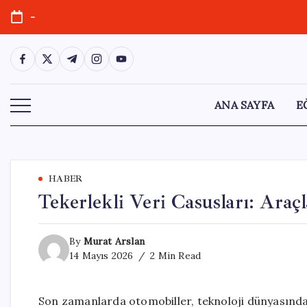
Skip
-
to
content
https://www.facebook.com/
https://twitter.com/
https://t.me/
https://www.instagram.com/
https://youtube.com/
ANA SAYFA
E
HABER
Tekerlekli Veri Casusları: Araçl
By
Murat Arslan
14 Mayıs 2026
2 Min Read
Son zamanlarda otomobiller, teknoloji dünyasında 