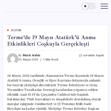
Skip
to
content
EĞITIM
Terme’de 19 Mayıs Atatürk’ü Anma
Etkinlikleri Coşkuyla Gerçekleşti
Terme’de
By
Murat Arslan
yorumlar kapalı
19
20 Mayıs 2026
1 Min Read
Mayıs
Atatürk’ü
Anma
20 Mayıs 2026 tarihinde, Samsun’un Terme ilçesinde 19 Mayıs
Etkinlikleri
Atatürk’ü Anma, Gençlik ve Spor Bayramı dolayısıyla anlamlı
Coşkuyla
Gerçekleşti
bir bayrak yürüyüşü düzenlendi. Terme Belediyesi ve Genç
için
Termeliler Taraftarlar Derneği tarafından organize edilen
etkinlik, saat 19.19’da Çarşamba Caddesi’nde başladı.
Katılımcılar, Türk bayrakları ve meşalelerle donatılmış olarak
marşlar eşliğinde Cumhuriyet ve 15 Temmuz Milli İrade
Meydanı’na kadar yürüdü. Yürüyüşe Terme Belediye Başkan