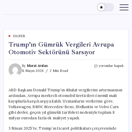
Skip
to
content
HABER
Trump’ın Gümrük Vergileri Avrupa
Otomotiv Sektörünü Sarsıyor
Trump’ın
By
Murat Arslan
yorumlar kapalı
Gümrük
11 Mayıs 2026
2 Min Read
Vergileri
Avrupa
Otomotiv
ABD Başkanı Donald Trump’ın ithalat vergilerini artırmasının
Sektörünü
ardından, Avrupa merkezli otomobil üreticileri önemli mali
Sarsıyor
için
kayıplarla karşı karşıya kaldı. Uzmanların verilerine göre,
Volkswagen, BMW, Mercedes-Benz, Stellantis ve Volvo Cars
gibi devler, geçen yıl gümrük tarifeleri nedeniyle toplam 8
milyar eurodan fazla ek maliyet yaşadı.
3 Nisan 2025’te, Trump’ın ticaret politikaları çerçevesinde