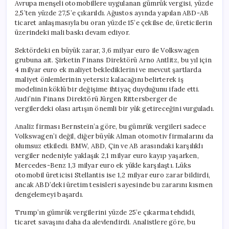
Avrupa menşeli otomobillere uygulanan gümrük vergisi, yüzde
2,5’ten yüzde 27,5’e çıkarıldı. Ağustos ayında yapılan ABD-AB
ticaret anlaşmasıyla bu oran yüzde 15’e çekilse de, üreticilerin
üzerindeki mali baskı devam ediyor.
Sektördeki en büyük zarar, 3,6 milyar euro ile Volkswagen
grubuna ait. Şirketin Finans Direktörü Arno Antlitz, bu yıl için
4 milyar euro ek maliyet beklediklerini ve mevcut şartlarda
maliyet önlemlerinin yetersiz kalacağını belirterek iş
modelinin köklü bir değişime ihtiyaç duyduğunu ifade etti.
Audi’nin Finans Direktörü Jürgen Rittersberger de
vergilerdeki olası artışın önemli bir yük getireceğini vurguladı.
Analiz firması Bernstein’a göre, bu gümrük vergileri sadece
Volkswagen’i değil, diğer büyük Alman otomotiv firmalarını da
olumsuz etkiledi. BMW, ABD, Çin ve AB arasındaki karşılıklı
vergiler nedeniyle yaklaşık 2,1 milyar euro kayıp yaşarken,
Mercedes-Benz 1,3 milyar euro ek yükle karşılaştı. Lüks
otomobil üreticisi Stellantis ise 1,2 milyar euro zarar bildirdi,
ancak ABD’deki üretim tesisleri sayesinde bu zararını kısmen
dengelemeyi başardı.
Trump’ın gümrük vergilerini yüzde 25’e çıkarma tehdidi,
ticaret savaşını daha da alevlendirdi. Analistlere göre, bu