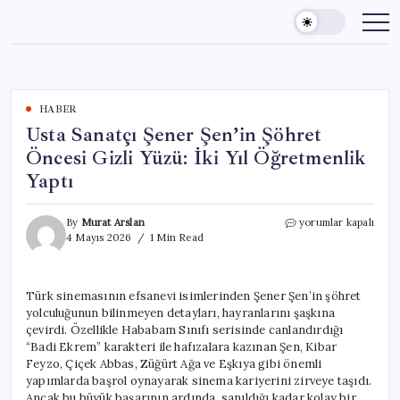
Skip
to
content
HABER
Usta Sanatçı Şener Şen’in Şöhret
Öncesi Gizli Yüzü: İki Yıl Öğretmenlik
Yaptı
Usta
By
Murat Arslan
yorumlar kapalı
Sanatçı
4 Mayıs 2026
1 Min Read
Şener
Şen’in
Şöhret
Türk sinemasının efsanevi isimlerinden Şener Şen’in şöhret
Öncesi
yolculuğunun bilinmeyen detayları, hayranlarını şaşkına
Gizli
Yüzü:
çevirdi. Özellikle Hababam Sınıfı serisinde canlandırdığı
İki
“Badi Ekrem” karakteri ile hafızalara kazınan Şen, Kibar
Yıl
Feyzo, Çiçek Abbas, Züğürt Ağa ve Eşkıya gibi önemli
Öğretmenlik
yapımlarda başrol oynayarak sinema kariyerini zirveye taşıdı.
Yaptı
Ancak bu büyük başarının ardında, sanıldığı kadar kolay bir