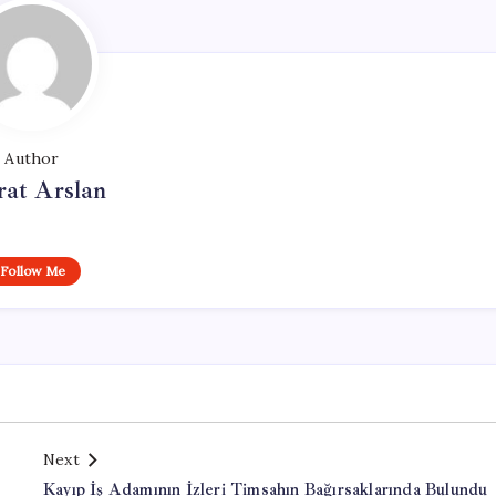
Author
at Arslan
Follow Me
Next
Kayıp İş Adamının İzleri Timsahın Bağırsaklarında Bulundu