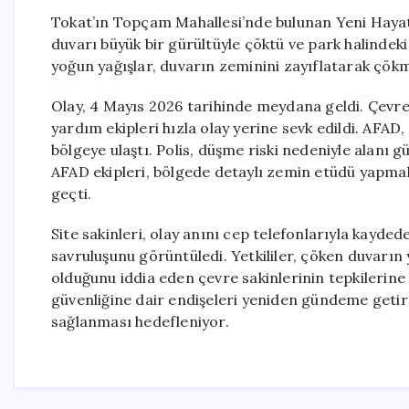
Tokat’ın Topçam Mahallesi’nde bulunan Yeni Hayat 
duvarı büyük bir gürültüyle çöktü ve park halindeki
yoğun yağışlar, duvarın zeminini zayıflatarak çök
Olay, 4 Mayıs 2026 tarihinde meydana geldi. Çevred
yardım ekipleri hızla olay yerine sevk edildi. AFAD, 
bölgeye ulaştı. Polis, düşme riski nedeniyle alanı g
AFAD ekipleri, bölgede detaylı zemin etüdü yapmak
geçti.
Site sakinleri, olay anını cep telefonlarıyla kayd
savruluşunu görüntüledi. Yetkililer, çöken duvarın ya
olduğunu iddia eden çevre sakinlerinin tepkilerine 
güvenliğine dair endişeleri yeniden gündeme getird
sağlanması hedefleniyor.