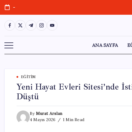
Skip
-
to
content
https://www.facebook.com/
https://twitter.com/
https://t.me/
https://www.instagram.com/
https://youtube.com/
ANA SAYFA
E
EĞITIM
Yeni Hayat Evleri Sitesi’nde İ
Düştü
By
Murat Arslan
4 Mayıs 2026
1 Min Read