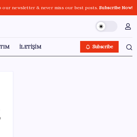
o our newsletter & never miss our best posts.
Subscribe Now!
TIM
İLETİŞİM
Subscribe
SON YAZILAR
ı
YENİ Partili Gezmiş’ten iktidara fındık
eleştirisi: ‘İktidar yöneticileri gece kurtla