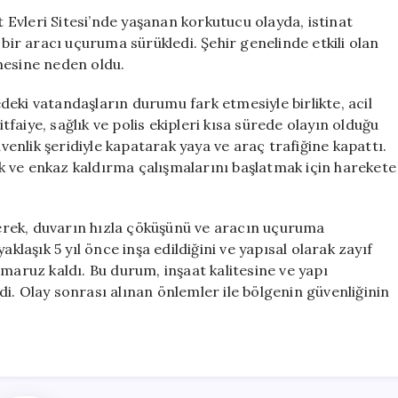
İstinad
Evleri Sitesi’nde yaşanan korkutucu olayda, istinat
Duvarı
 bir aracı uçuruma sürükledi. Şehir genelinde etkili olan
Çöktü:
mesine neden oldu.
Araç
Uçuruma
eki vatandaşların durumu fark etmesiyle birlikte, acil
Düştü
itfaiye, sağlık ve polis ekipleri kısa sürede olayın olduğu
için
üvenlik şeridiyle kapatarak yaya ve araç trafiğine kapattı.
 ve enkaz kaldırma çalışmalarını başlatmak için harekete
ederek, duvarın hızla çöküşünü ve aracın uçuruma
klaşık 5 yıl önce inşa edildiğini ve yapısal olarak zayıf
maruz kaldı. Bu durum, inşaat kalitesine ve yapı
i. Olay sonrası alınan önlemler ile bölgenin güvenliğinin