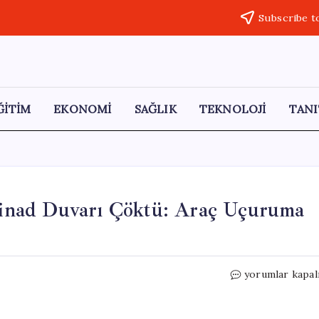
Subscribe t
ĞİTİM
EKONOMİ
SAĞLIK
TEKNOLOJİ
TANI
stinad Duvarı Çöktü: Araç Uçuruma
Yeni
yorumlar kapal
Hayat
Evleri
Sitesi’nde