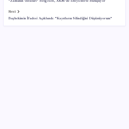
“Zamanın Ustaları” Belgeseli, AKM’de İzleyicilerle Buluşuyor
Next
Başhekimin İfadesi Açıklandı: “Kayıtların Silindiğini Düşünüyorum”
SON YAZILAR
ABD ile ticaret gerilimine rağmen artış: Çin malları
tüm dünyayı sarıyor
Meta’nın Yapay Zeka Modeli Dışarı Sızdı: Siber
Saldırı Oldu mu?
Siri AI Hangi Apple Cihazlarında Desteklenecek? İşte