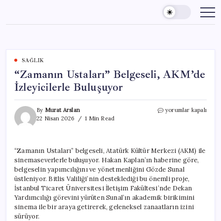
Skip
to
content
SAĞLIK
“Zamanın Ustaları” Belgeseli, AKM’de
İzleyicilerle Buluşuyor
“Zamanın
By
Murat Arslan
yorumlar kapalı
Ustaları”
22 Nisan 2026
1 Min Read
Belgeseli,
AKM’de
İzleyicilerle
“Zamanın Ustaları” belgeseli, Atatürk Kültür Merkezi (AKM) ile
Buluşuyor
sinemaseverlerle buluşuyor. Hakan Kaplan’ın haberine göre,
için
belgeselin yapımcılığını ve yönetmenliğini Gözde Sunal
üstleniyor. Bitlis Valiliği’nin desteklediği bu önemli proje,
İstanbul Ticaret Üniversitesi İletişim Fakültesi’nde Dekan
Yardımcılığı görevini yürüten Sunal’ın akademik birikimini
sinema ile bir araya getirerek, geleneksel zanaatların izini
sürüyor.