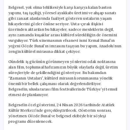
Belgesel, yok olma tehlikesiyle karşı karşıya kalan baston
yapımı, taş işçiliği, yöresel ayakkabı üretimi ve ahşap sanatı
gibi zanaat alanlarında faaliyet gösteren ustaların yaşam
hikayelerini gözler önüne seriyor. Usta-çırak ilişkisi
üzerinden aktarılan bu hikayeler, sadece mesleklerin değil,
aynı zamanda kuşaklar arası kültürel sürekliliğin de önemini
vurguluyor. Türk sinemasının efsanevi ismi Kemal Sunal’ın
yeğeni Gözde Sunal’ın imzasını taşıyan bu yapım, Anadolu’nun
zengin kültürel mirasına dikkat çekiyor.
Gündelik iş gücünün görünmeyen yönlerini odak noktasına
alan film, toplumsal hafızamızın büyük olaylarla değil, üretim
süreçleriyle de şekillendiğini gösteriyor. Bu bakımdan
“Zamanın Ustaları”, kültürel mirasın korunmasına yönelik
önemli bir bellek çalışması olarak değerlendiriliyor.
Belgeselin, uluslararası film festivallerinde Türkiye’yi temsil
etmesi de planlanıyor.
Belgeselin özel gösterimi, 24 Nisan 2026 tarihinde Atatürk
Kültür Merkezi’nde gerçekleştirilecek. Gösterim sonrası,
yönetmen Gözde Sunal ve belgesel ekibiyle bir söyleşi
programı düzenlenecek.