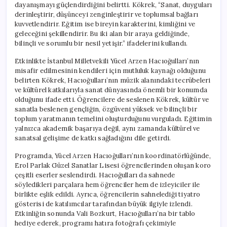
dayanışmayı güçlendirdiğini belirtti. Kökrek, “Sanat, duyguları
derinleştirir, düşünceyi zenginleştirir ve toplumsal bağları
kuvvetlendirir. Eğitim ise bireyin karakterini, kimliğini ve
geleceğini şekillendirir. Bu iki alan bir araya geldiğinde,
bilinçli ve sorumlu bir nesil yetişir.” ifadelerini kullandı.
Etkinlikte İstanbul Milletvekili Yücel Arzen Hacıoğulları’nın
misafir edilmesinin kendileri için mutluluk kaynağı olduğunu
belirten Kökrek, Hacıoğulları’nın müzik alanındaki tecrübeleri
ve kültürel katkılarıyla sanat dünyasında önemli bir konumda
olduğunu ifade etti. Öğrencilere de seslenen Kökrek, kültür ve
sanatla beslenen gençliğin, özgüveni yüksek ve bilinçli bir
toplum yaratmanın temelini oluşturduğunu vurguladı. Eğitimin
yalnızca akademik başarıya değil, aynı zamanda kültürel ve
sanatsal gelişime de katkı sağladığını dile getirdi.
Programda, Yücel Arzen Hacıoğulları’nın koordinatörlüğünde,
Erol Parlak Güzel Sanatlar Lisesi öğrencilerinden oluşan koro
çeşitli eserler seslendirdi. Hacıoğulları da sahnede
söyledikleri parçalara hem öğrenciler hem de izleyiciler ile
birlikte eşlik edildi. Ayrıca, öğrencilerin sahnelediği tiyatro
gösterisi de katılımcılar tarafından büyük ilgiyle izlendi.
Etkinliğin sonunda Vali Bozkurt, Hacıoğulları’na bir tablo
hediye ederek, programı hatıra fotoğrafı çekimiyle