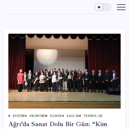
Skip
to
content
EĞITIM
EKONOMI
HABER
SAĞLIK
TEKNOLOJI
Ağrı’da Sanat Dolu Bir Gün: “Kim