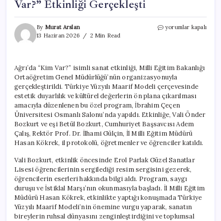
Var?” Etkinliği Gerçekleşti
Ağrı’da
By
Murat Arslan
yorumlar kapalı
Sanat
13 Haziran 2026
2 Min Read
Dolu
Bir
Gün:
Ağrı’da “Kim Var?” isimli sanat etkinliği, Milli Eğitim Bakanlığı
“Kim
Ortaöğretim Genel Müdürlüğü’nün organizasyonuyla
Var?”
Etkinliği
gerçekleştirildi. Türkiye Yüzyılı Maarif Modeli çerçevesinde
Gerçekleşti
estetik duyarlılık ve kültürel değerlerin ön plana çıkarılması
için
amacıyla düzenlenen bu özel program, İbrahim Çeçen
Üniversitesi Osmanlı Salonu’nda yapıldı. Etkinliğe, Vali Önder
Bozkurt ve eşi Betül Bozkurt, Cumhuriyet Başsavcısı Adem
Çalış, Rektör Prof. Dr. İlhami Gülçin, İl Milli Eğitim Müdürü
Hasan Kökrek, il protokolü, öğretmenler ve öğrenciler katıldı.
Vali Bozkurt, etkinlik öncesinde Erol Parlak Güzel Sanatlar
Lisesi öğrencilerinin sergilediği resim sergisini gezerek,
öğrencilerin eserleri hakkında bilgi aldı. Program, saygı
duruşu ve İstiklal Marşı’nın okunmasıyla başladı. İl Milli Eğitim
Müdürü Hasan Kökrek, etkinlikte yaptığı konuşmada Türkiye
Yüzyılı Maarif Modeli’nin önemine vurgu yaparak, sanatın
bireylerin ruhsal dünyasını zenginleştirdiğini ve toplumsal