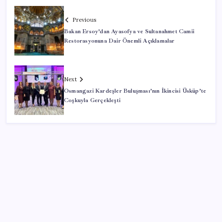
Previous
Bakan Ersoy’dan Ayasofya ve Sultanahmet Camii
Restorasyonuna Dair Önemli Açıklamalar
Next
Osmangazi Kardeşler Buluşması’nın İkincisi Üsküp’te
Coşkuyla Gerçekleşti
SON YAZILAR