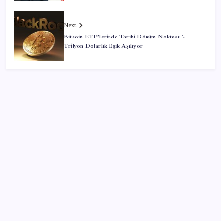
Next
Bitcoin ETF’lerinde Tarihi Dönüm Noktası: 2
Trilyon Dolarlık Eşik Aşılıyor
SON YAZILAR
YENİ Partili Gezmiş’ten iktidara fındık eleştirisi:
‘İktidar yöneticileri gece kurtla sürüye saldırıp,
gündüz çobanla ağlıyor’