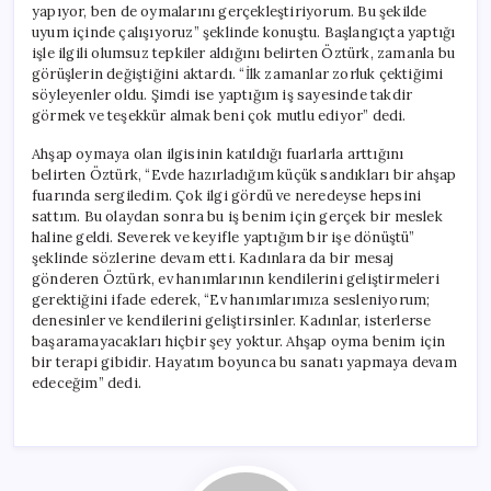
yapıyor, ben de oymalarını gerçekleştiriyorum. Bu şekilde
uyum içinde çalışıyoruz” şeklinde konuştu. Başlangıçta yaptığı
işle ilgili olumsuz tepkiler aldığını belirten Öztürk, zamanla bu
görüşlerin değiştiğini aktardı. “İlk zamanlar zorluk çektiğimi
söyleyenler oldu. Şimdi ise yaptığım iş sayesinde takdir
görmek ve teşekkür almak beni çok mutlu ediyor” dedi.
Ahşap oymaya olan ilgisinin katıldığı fuarlarla arttığını
belirten Öztürk, “Evde hazırladığım küçük sandıkları bir ahşap
fuarında sergiledim. Çok ilgi gördü ve neredeyse hepsini
sattım. Bu olaydan sonra bu iş benim için gerçek bir meslek
haline geldi. Severek ve keyifle yaptığım bir işe dönüştü”
şeklinde sözlerine devam etti. Kadınlara da bir mesaj
gönderen Öztürk, ev hanımlarının kendilerini geliştirmeleri
gerektiğini ifade ederek, “Ev hanımlarımıza sesleniyorum;
denesinler ve kendilerini geliştirsinler. Kadınlar, isterlerse
başaramayacakları hiçbir şey yoktur. Ahşap oyma benim için
bir terapi gibidir. Hayatım boyunca bu sanatı yapmaya devam
edeceğim” dedi.