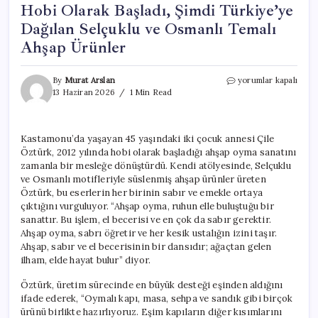
Hobi Olarak Başladı, Şimdi Türkiye’ye
Dağılan Selçuklu ve Osmanlı Temalı
Ahşap Ürünler
Hobi
By
Murat Arslan
yorumlar kapalı
Olarak
13 Haziran 2026
1 Min Read
Başladı,
Şimdi
Türkiye’ye
Kastamonu’da yaşayan 45 yaşındaki iki çocuk annesi Çile
Dağılan
Öztürk, 2012 yılında hobi olarak başladığı ahşap oyma sanatını
Selçuklu
ve
zamanla bir mesleğe dönüştürdü. Kendi atölyesinde, Selçuklu
Osmanlı
ve Osmanlı motifleriyle süslenmiş ahşap ürünler üreten
Temalı
Öztürk, bu eserlerin her birinin sabır ve emekle ortaya
Ahşap
çıktığını vurguluyor. “Ahşap oyma, ruhun elle buluştuğu bir
Ürünler
sanattır. Bu işlem, el becerisi ve en çok da sabır gerektir.
için
Ahşap oyma, sabrı öğretir ve her kesik ustalığın izini taşır.
Ahşap, sabır ve el becerisinin bir dansıdır; ağaçtan gelen
ilham, elde hayat bulur” diyor.
Öztürk, üretim sürecinde en büyük desteği eşinden aldığını
ifade ederek, “Oymalı kapı, masa, sehpa ve sandık gibi birçok
ürünü birlikte hazırlıyoruz. Eşim kapıların diğer kısımlarını