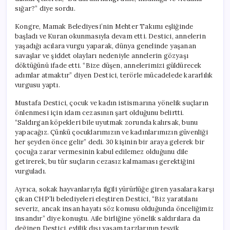
sığar?” diye sordu.
Kongre, Mamak Belediyesi’nin Mehter Takımı eşliğinde
başladı ve Kuran okunmasıyla devam etti. Destici, annelerin
yaşadığı acılara vurgu yaparak, dünya genelinde yaşanan
savaşlar ve şiddet olayları nedeniyle annelerin gözyaşı
döktüğünü ifade etti. “Bize düşen, annelerimizi güldürecek
adımlar atmaktır” diyen Destici, terörle mücadelede kararlılık
vurgusu yaptı.
Mustafa Destici, çocuk ve kadın istismarına yönelik suçların
önlenmesi için idam cezasının şart olduğunu belirtti.
“Saldırgan köpekleri bile uyutmak zorunda kalırsak, bunu
yapacağız. Çünkü çocuklarımızın ve kadınlarımızın güvenliği
her şeyden önce gelir” dedi. 30 kişinin bir araya gelerek bir
çocuğa zarar vermesinin kabul edilemez olduğunu dile
getirerek, bu tür suçların cezasız kalmaması gerektiğini
vurguladı.
Ayrıca, sokak hayvanlarıyla ilgili yürürlüğe giren yasalara karşı
çıkan CHP’li belediyeleri eleştiren Destici, “Biz yaratılanı
severiz, ancak insan hayatı söz konusu olduğunda önceliğimiz
insandır” diye konuştu. Aile birliğine yönelik saldırılara da
değinen Destici, evlilik dışı yaşam tarzlarının teşvik