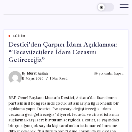
Skip
to
content
EĞITIM
Destici’den Çarpıcı İdam Açıklaması:
“Tecavüzcülere İdam Cezasını
Getireceğiz”
Destici’den
By
Murat Arslan
yorumlar kapalı
Çarpıcı
11 Mayıs 2026
1 Min Read
İdam
Açıklaması:
“Tecavüzcülere
BBP Genel Başkanı Mustafa Destici, Ankara’da düzenlenen
İdam
partisinin il kongresinde çocuk istismarıyla ilgili önemli bir
Cezasını
Getireceğiz”
açıklama yaptı. Destici, “Anayasayı değiştireceğiz, idam
için
cezasını geri getireceğiz” diyerek tecavüz ve cinsel istismar
suçlarına karşı sert bir tutum sergiledi. Destici, 13 yaşındaki
bir çocuğun çok sayıda kişi tarafından istismar edilmesine
dikkat çekerek, “Bu durum hangi dine, insanlığa ve vicdana