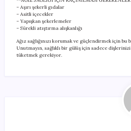
**AĞIZ SAĞLIĞI İÇİN KAÇINILMASI GEREKENLER
– Aşırı şekerli gıdalar
– Asitli içecekler
– Yapışkan şekerlemeler
– Sürekli atıştırma alışkanlığı
Ağız sağlığınızı korumak ve güçlendirmek için bu 
Unutmayın, sağlıklı bir gülüş için sadece dişlerini
tüketmek gerekiyor.