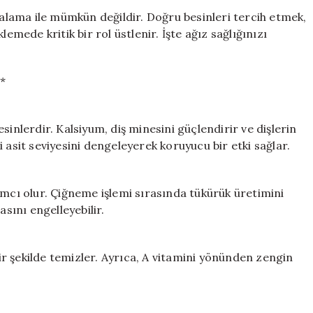
Ağız
rçalama ile mümkün değildir. Doğru besinleri tercih etmek,
Sağlığınızı
emede kritik bir rol üstlenir. İşte ağız sağlığınızı
Destekleyen
8
Süper
*
Gıda
için
sinlerdir. Kalsiyum, diş minesini güçlendirir ve dişlerin
eki asit seviyesini dengeleyerek koruyucu bir etki sağlar.
ımcı olur. Çiğneme işlemi sırasında tükürük üretimini
asını engelleyebilir.
bir şekilde temizler. Ayrıca, A vitamini yönünden zengin