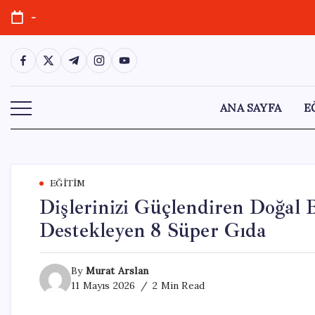
Skip
-
to
content
https://www.facebook.com/
https://twitter.com/
https://t.me/
https://www.instagram.com/
https://youtube.com/
ANA SAYFA
E
EĞITIM
Dişlerinizi Güçlendiren Doğal B
Destekleyen 8 Süper Gıda
By
Murat Arslan
11 Mayıs 2026
2 Min Read