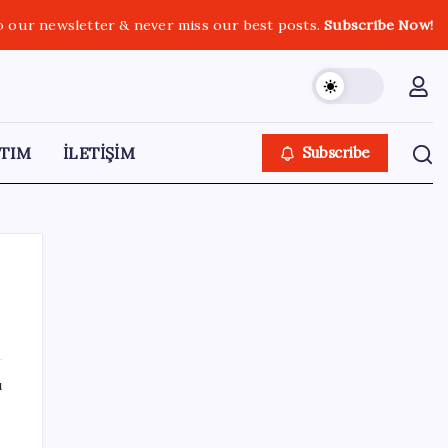
o our newsletter & never miss our best posts.
Subscribe Now!
TIM
İLETİŞİM
Subscribe
SON YAZILAR
ı
UBS Baş Yatırım Sorumlusu’ndan altın
tahmini: Fiyatlardaki düşüşler alım fırsatı