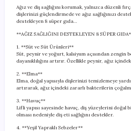
Ağız ve diş sağlığını korumak, yalnızca düzenli fı
dişlerinizi güçlendirmede ve ağız sağlığınızı destekl
destekleyen 8 süper gıda…
**AĞIZ SAĞLIĞINI DESTEKLEYEN 8 SÜPER GIDA*
1. **Süt ve Süt Ürünleri**
Süt, peynir ve yoğurt, kalsiyum açısından zengin be
dayanıklılığını artırır. Özellikle peynir, ağız içind
2. **Elma**
Elma, doğal yapısıyla dişlerinizi temizlemeye yard
artırarak, ağız içindeki zararlı bakterilerin çoğalm
3. **Havuç**
Lifli yapısı sayesinde havuç, diş yüzeylerini doğal 
olması nedeniyle diş eti sağlığını destekler.
4. **Yeşil Yapraklı Sebzeler**