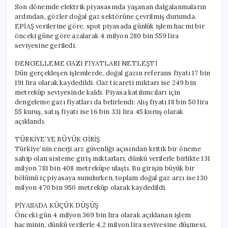
Son dönemde elektrik piyasasında yaşanan dalgalanmaların
ardından, gözler doğal gaz sektörüne çevrilmiş durumda.
EPİAŞ verilerine göre, spot piyasada günlük işlem hacmi bir
önceki güne göre azalarak 4 milyon 280 bin 559 lira
seviyesine geriledi.
DENGELLEME GAZI FİYATLARI NETLEŞTİ
Dün gerçekleşen işlemlerde, doğal gazın referans fiyatı 17 bin
191 lira olarak kaydedildi. Gaz ticareti miktarı ise 249 bin
metreküp seviyesinde kaldı. Piyasa katılımcıları için
dengeleme gazı fiyatları da belirlendi: Alış fiyatı 18 bin 50 lira
55 kuruş, satış fiyatı ise 16 bin 331 lira 45 kuruş olarak
açıklandı.
TÜRKİYE’YE BÜYÜK GİRİŞ
Türkiye’nin enerji arz güvenliği açısından kritik bir öneme
sahip olan sisteme giriş miktarları, dünkü verilerle birlikte 131
milyon 781 bin 408 metreküpe ulaştı. Bu girişin büyük bir
bölümü iç piyasaya sunulurken, toplam doğal gaz arzı ise 130
milyon 470 bin 950 metreküp olarak kaydedildi.
PİYASADA KÜÇÜK DÜŞÜŞ
Önceki gün 4 milyon 369 bin lira olarak açıklanan işlem
hacminin, dünkü verilerle 4,2 milyon lira seviyesine düşmesi,