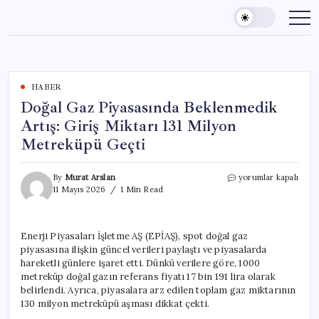
Skip
to
content
HABER
Doğal Gaz Piyasasında Beklenmedik
Artış: Giriş Miktarı 131 Milyon
Metreküpü Geçti
Doğal
By
Murat Arslan
yorumlar kapalı
Gaz
11 Mayıs 2026
1 Min Read
Piyasasında
Beklenmedik
Artış:
Enerji Piyasaları İşletme AŞ (EPİAŞ), spot doğal gaz
Giriş
piyasasına ilişkin güncel verileri paylaştı ve piyasalarda
Miktarı
131
hareketli günlere işaret etti. Dünkü verilere göre, 1000
Milyon
metreküp doğal gazın referans fiyatı 17 bin 191 lira olarak
Metreküpü
belirlendi. Ayrıca, piyasalara arz edilen toplam gaz miktarının
Geçti
130 milyon metreküpü aşması dikkat çekti.
için