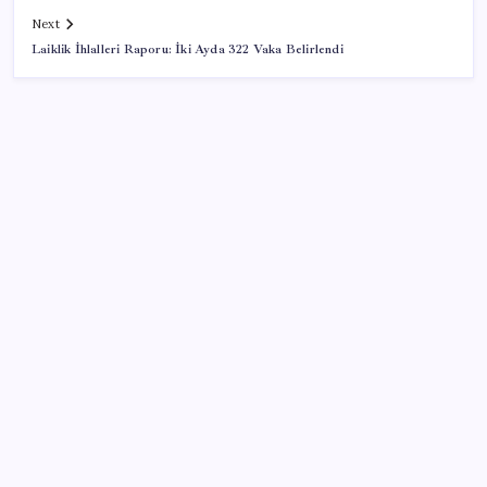
Next
Laiklik İhlalleri Raporu: İki Ayda 322 Vaka Belirlendi
SON YAZILAR
Pezeşkiyan: Teslim olmaya zorlanırsak savaşırız,
boyun eğmeyiz
AB’den 348 uyduluk güvenlik iletişim ağına onay
Hazine nakit gerçekleşmeleri 395,7 milyar TL açık
verdi
Tarihi borsa çöküşü: ‘Kaybedenler Kulübü’ siyasi parti