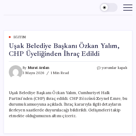
Skip
to
content
EĞITIM
Uşak Belediye Başkanı Özkan Yalım,
CHP Üyeliğinden İhraç Edildi
Uşak
By
Murat Arslan
yorumlar kapalı
Belediye
3 Mayıs 2026
1 Min Read
Başkanı
Özkan
Yalım,
Uşak Belediye Başkanı Özkan Yalım, Cumhuriyet Halk
CHP
Partisi’nden (CHP) ihraç edildi. CHP Sözcüsü Zeynel Emre, bu
Üyeliğinden
İhraç
durumu kamuoyuna açıkladı. İhraç kararıyla ilgili detayların
Edildi
ilerleyen saatlerde duyurulacağı bildirildi. Gelişmeleri takip
için
etmekte olduğumuzun altını çizeriz.